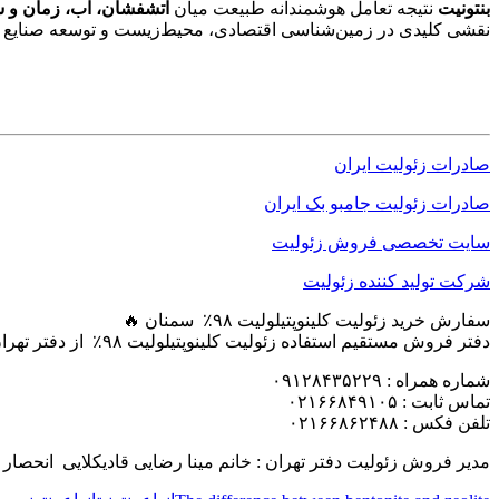
بنتونیت
نتیجه تعامل هوشمندانه طبیعت میان
آتشفشان، آب، زمان و 
نقشی کلیدی در زمین‌شناسی اقتصادی، محیط‌زیست و توسعه صنایع ایف
صادرات زئولیت ایران
صادرات زئولیت جامبو بک ایران
سایت تخصصی فروش زئولیت
شرکت تولید کننده زئولیت
سفارش خرید زئولیت کلینوپتیلولیت ۹۸٪ سمنان 🔥
دفتر فروش مستقیم استفاده زئولیت کلینوپتیلولیت ۹۸٪ از دفتر تهران خانم رضایی 🔥
شماره همراه : ۰۹۱۲۸۴۳۵۲۲۹
تماس ثابت : ۰۲۱۶۶۸۴۹۱۰۵
تلفن فکس : ۰۲۱۶۶۸۶۲۴۸۸
مدیر فروش زئولیت دفتر تهران : خانم مینا رضایی قادیکلایی انحصار صادرات زئولیت سمنان Export of Iranian zeolite – Semnan را