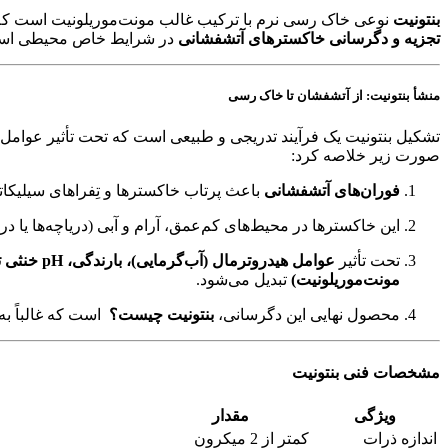
بنتونیت
نوعی خاک رسی نرم با ترکیب غالب مونت‌موریلونیت است که د
تجزیه و دگرسانی خاکسترهای آتشفشانی
در شرایط خاص محیطی است و
منشأ بنتونیت: از آتشفشان تا خاک رسی
تشکیل بنتونیت یک فرآیند تدریجی و طبیعی است که تحت تأثیر عوامل 
صورت زیر خلاصه کرد:
فوران‌های آتشفشانی
باعث پرتاب خاکسترها و تِفراهای سیلیکات
این خاکسترها در محیط‌های کم‌عمق، آرام و آبی (دریاچه‌ها یا در
تحت تأثیر
عوامل هیدروترمال (آب‌گرمایی)، بارندگی، pH خنثی تا قلیایی، و دماهای پایین تا متوسط
مونت‌موریلونیت)
تبدیل می‌شود.
محصول نهایی این دگرسانی،
بنتونیت چیست؟
است که غالباً ب
مشخصات فنی بنتونیت
ویژگی
مقدار
اندازه ذرات
کمتر از 2 میکرون