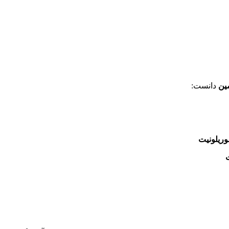
ین
دانست:
ریلونیت
ت