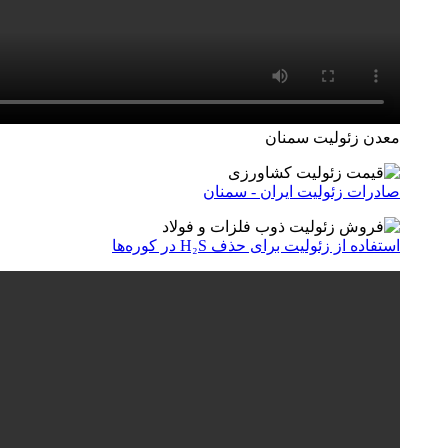
معدن زئولیت سمنان
صادرات زئولیت ایران - سمنان
استفاده از زئولیت برای حذف H₂S در کوره‌ها