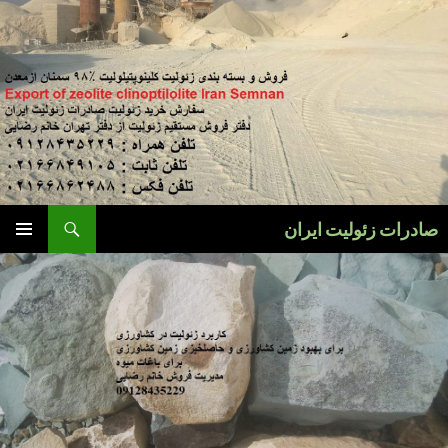
فتن
ه
وشته‌ها
جست‌وجو
صادرات زئولیت ایران
فهرست
اصلی