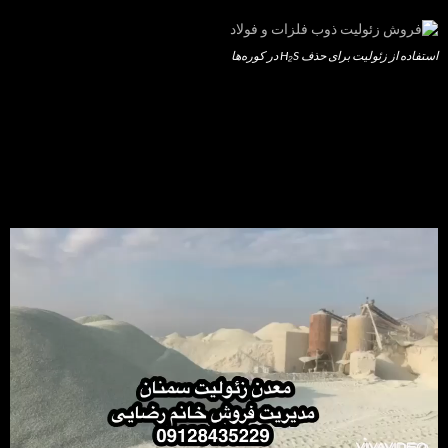
استفاده از زئولیت برای حذف H₂S در کوره‌ها