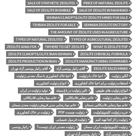
SALE OF SYNTHETIC ZEOLITES
PRICE OF NATURAL ZEOLITE
SALE OF ZEOLITE IN SHIRAZ
SALE OF ZEOLITE IN MASHHAD
SEMNAN CLINOPTILOLITE ZEOLITE MINES FOR SALE
TEHRAN ZEOLITE FOR SALE
SEMNAN ZEOLITE FACTORY
THE AMOUNT OF ZEOLITE USED IN AGRICULTURE
TYPES OF NATURAL ZEOLITES
TYPES OF AGRICULTURAL ZEOLITES
ZEOLITE ANALYSIS
WHERE TO GET ZEOLITE?
WHAT IS ZEOLITE PDF
ZEOLITE CLINOPTILOLITE IRAN SEMNAN
ZEOLITE CHEMICAL FORMULA
ZEOLITE PRODUCTION IN IRAN
ZEOLITE MANUFACTURING COMPANIES
ZEOLITE SALES MINES
آقای زانیار یونسی آزاد
آقای زانیار یونسی آزاد تهران
آنالیز زئولیت
احیا خاک با زئولیت
احیا خاک کشاورزی با سنگ معدنی زئولیت
استفاده زئولیت برای احیا خاک کشاورزی
انواع زئولیت کشاورزی
انواع زئولیت های طبیعی
تاثیر زئولیت در باغ پسته
تولید زئولیت در ایران
خانم رضایی زئولیت
خانم رضایی قادیکلایی
خانم مینا رضایی قادیکلائی
خانم مینا رضایی قادیکلایی سمنان
خانم مینا رضایی مدیر فروش زئولیت معدن سمنان
خرید زئولیت کلینوپتیلولیت
زئولیت چیست PDF
زئولیت در خاک کشاورزی
زئولیت را از کجا تهیه کنیم
زئولیت فرمول شیمیایی
زئولیت کلینوپتیلولیت ایران سمنان
زئولیت معدنی ایران چیست؟
زانیار یونسی
زانیار یونسی آزاد
زانیار یونسی آزاد تهران