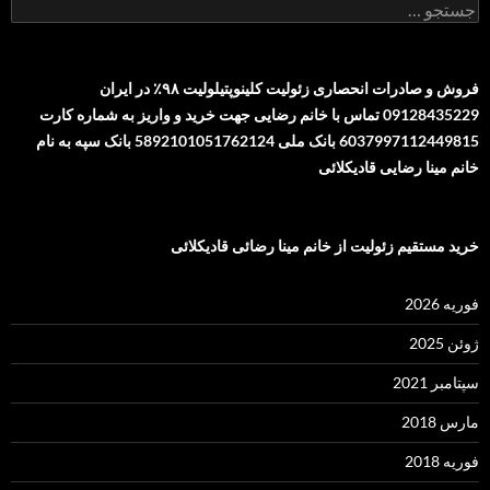
جستجو
برای:
فروش و صادرات انحصاری زئولیت کلینوپتیلولیت ۹۸٪ در ایران
09128435229 تماس با خانم رضایی جهت خرید و واریز به شماره کارت
6037997112449815 بانک ملی 5892101051762124 بانک سپه به نام
خانم مینا رضایی قادیکلائی
خرید مستقیم زئولیت از خانم مینا رضائی قادیکلائی
فوریه 2026
ژوئن 2025
سپتامبر 2021
مارس 2018
فوریه 2018