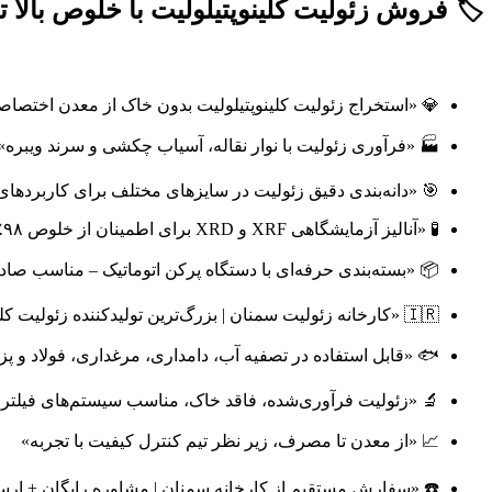
🏷️
فروش زئولیت کلینوپتیلولیت با خلوص بالا تا ۹۸
💎 «استخراج زئولیت کلینوپتیلولیت بدون خاک از معدن اختصا
🏭 «فرآوری زئولیت با نوار نقاله، آسیاب چکشی و سرند ویبره»
🎯 «دانه‌بندی دقیق زئولیت در سایزهای مختلف برای کاربرده
🧪 «آنالیز آزمایشگاهی XRF و XRD برای اطمینان از خلوص ۹۸٪»
📦 «بسته‌بندی حرفه‌ای با دستگاه پرکن اتوماتیک – مناسب صا
🇮🇷 «کارخانه زئولیت سمنان | بزرگ‌ترین تولیدکننده زئولیت کلینوپتیلولیت ایران»
🐟 «قابل استفاده در تصفیه آب، دامداری، مرغداری، فولاد و 
🔬 «زئولیت فرآوری‌شده، فاقد خاک، مناسب سیستم‌های فیلتر
📈 «از معدن تا مصرف، زیر نظر تیم کنترل کیفیت با تجربه»
☎️ «سفارش مستقیم از کارخانه سمنان | مشاوره رایگان + ار