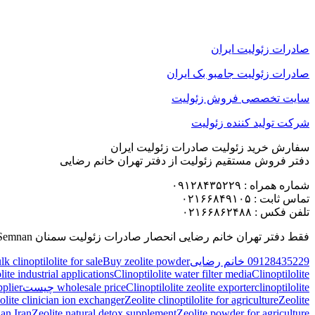
صادرات زئولیت ایران
صادرات زئولیت جامبو بک ایران
سایت تخصصی فروش زئولیت
شرکت تولید کننده زئولیت
سفارش خرید زئولیت صادرات زئولیت ایران
دفتر فروش مستقیم زئولیت از دفتر تهران خانم رضایی
شماره همراه : ۰۹۱۲۸۴۳۵۲۲۹
تماس ثابت : ۰۲۱۶۶۸۴۹۱۰۵
تلفن فکس : ۰۲۱۶۶۸۶۲۴۸۸
فقط دفتر تهران خانم رضایی انحصار صادرات زئولیت سمنان Export of Iranian zeolite – Semnan را دارد و لطفا از جای دیگر زئولیت خرید نکنید
09128435229 خانم رضایی
Buy zeolite powder
lk clinoptilolite for sale
lite industrial applications
Clinoptilolite water filter media
Clinoptilolite
clinoptilolite چیست
Clinoptilolite zeolite exporter
wholesale price
pplier
olite clinician ion exchanger
Zeolite clinoptilolite for agriculture
Zeolite
an Iran
Zeolite natural detox supplement
Zeolite powder for agriculture