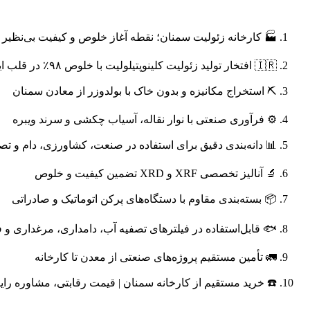
🏭 کارخانه زئولیت سمنان؛ نقطه آغاز خلوص و کیفیت بی‌نظیر 
🇮🇷 افتخار تولید زئولیت کلینوپتیلولیت با خلوص ۹۸٪ در قلب ایران
⛏️ استخراج مکانیزه و بدون خاک با بولدوزر از معادن سمنان
⚙️ فرآوری صنعتی با نوار نقاله، آسیاب چکشی و سرند ویبره
📊 دانه‌بندی دقیق برای استفاده در صنعت، کشاورزی، دام و تص
🔬 آنالیز تخصصی XRF و XRD تضمین کیفیت و خلوص
📦 بسته‌بندی مقاوم با دستگاه‌های پرکن اتوماتیک و صادراتی
🐟 قابل‌استفاده در فیلترهای تصفیه آب، دامداری، مرغداری و ف
🚛 تأمین مستقیم پروژه‌های صنعتی از معدن تا کارخانه
☎️ خرید مستقیم از کارخانه سمنان | قیمت رقابتی، مشاوره رای