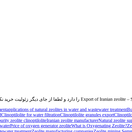
ment
applications of natural zeolites in water and wastewater treatment
Bu
d
Clinoptilolite for water filtration
Clinoptilolite granules export
Clinoptilo
rity zeolite clinoptilolite
Iranian zeolite manufacturer
Natural zeolite su
 water
Price of oxygen generator zeolite
What is Oxygenating Zeolite?
Ze
tewater treatment
Zeolite manufacturing companies
Zeolite mining Semn