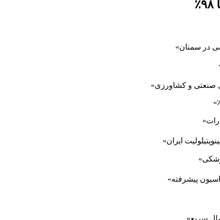
٪
صی در سمنان»
ای صنعتی و کشاورزی»
درات»
پزشکی»
اسیون پیشرفته»
سال سریع»