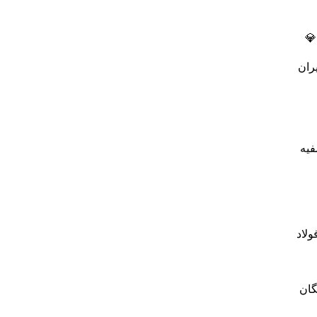
💎
فیه
ولاد
گان