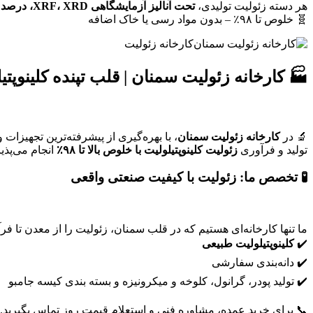
هر دسته زئولیت تولیدی،
تحت آنالیز آزمایشگاهی XRF، XRD، درصد رطوبت و خلوص
🧬 خلوص تا ۹۸٪ – بدون مواد رسی یا خاک اضافه
کارخانه زئولیت
🏭 کارخانه زئولیت سمنان | قلب تپنده کلینوپتیلولی
🔬 در
کارخانه زئولیت سمنان
، با بهره‌گیری از پیشرفته‌ترین تجهیزا
تولید و فرآوری
زئولیت کلینوپتیلولیت با خلوص بالا تا ۹۸٪
انجام می‌پذیر
🧪 تخصص ما: زئولیت با کیفیت صنعتی واقعی
ما تنها کارخانه‌ای هستیم که در قلب سمنان، زئولیت را از معدن تا فر
✔️
کلینوپتیلولیت طبیعی
✔️ دانه‌بندی سفارشی
✔️ تولید پودر، گرانول، کلوخه و میکرونیزه و بسته بندی کیسه جامبو
📞 برای خرید عمده، مشاوره فنی و استعلام قیمت روز تماس بگیرید.