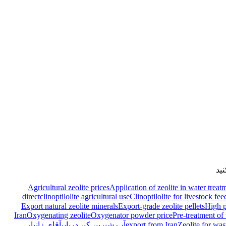
Agricultural zeolite prices
Application of zeolite in water treat
direct
clinoptilolite agricultural use
Clinoptilolite for livestock fee
Export natural zeolite minerals
Export-grade zeolite pellets
High pu
Iran
Oxygenating zeolite
Oxygenator powder price
Pre-treatment of
Zeolite for was
export from Iran
آب شیرین کن دریایی
آقای زانیار