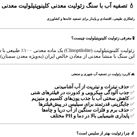
💧 تصفیه آب با سنگ زئولیت معدنی کلینوپتیلولیت معدنی
راهکاری طبیعی، اقتصادی و پایدار برای تصفیه خانه‌ها و کشاورزی
🧪 معرفی زئولیت کلینوپتیلولیت چیست؟
زئولیت کلینوپتیلولیت (Clinoptilolite) یک ماده معدنی ۱۰۰٪ طبیعی با ساختار بلوری و خاصیت تبادل یونی بالا است که نقش بسیار موثری در
این سنگ با منشأ معدنی از معادن خالص ایران (به‌ویژه معدن سمنان)
🌊 کاربرد زئولیت در تصفیه آب شهری و صنعتی
✅
حذف نیترات و نیتریت از آب آشامیدنی
✅
جذب آلودگی میکروبی و کدورت در فیلترهای شنی
✅
کاهش سختی آب با جذب یون‌های کلسیم و منیزیم
✅
جایگزینی قدرتمند برای سیلیس در پیش‌فیلترها
✅
حذف برم و فلزات سنگین از آب دریا و چاه‌ها
✅
پایداری شیمیایی بالا در دما و PH مختلف
🔬 چرا زئولیت بهتر از سلیس است؟