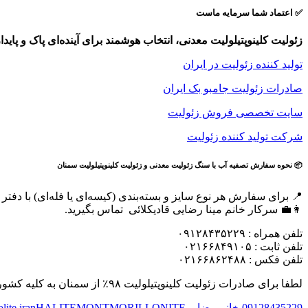
✅ اعتماد شما سرمایه ماست
زئولیت کلینوپتیلولیت معدنی، انتخاب هوشمند برای آینده‌ای پاک و پایدا
تولید کننده زئولیت در ایران
صادرات زئولیت جامبو بک ایران
سایت تخصصی فروش زئولیت
شرکت تولید کننده زئولیت
📦 نحوه سفارش تصفیه آب با سنگ زئولیت معدنی و زئولیت کلینوپتیلولیت سمنان
📍 برای سفارش هر نوع سایز و بسته‌بندی (کیسه‌ای یا فله‌ای) با دفتر 
👩‍💼 سرکار خانم مینا رضایی قادیکلائی تماس بگیرید.
تلفن همراه : ۰۹۱۲۸۴۳۵۲۲۹
تلفن ثابت : ۰۲۱۶۶۸۴۹۱۰۵
تلفن فکس : ۰۲۱۶۶۸۶۲۴۸۸
لطفا برای صادرات زئولیت کلینوپتیلولیت ۹۸٪ از سمنان به کلیه کشورها ابتدا با خانم رضایی هماهنگ نمایید
09128435229 خانم رضایی
MONTMORILLONITE
HALITE
lite iran