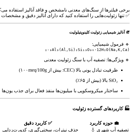
برخی فیلترها از سنگ‌های معدنی نامشخص و فاقد آنالیز استفاده می
✅ تنها زئولیت‌هایی را استفاده کنید که دارای آنالیز دقیق و مشخصات 
🧯 آنالیز شیمیایی زئولیت کلینوپتیلولیت
🔹 فرمول شیمیایی:
(Na,K,Ca)₂-₃Al₃(Al,Si)₂Si₁₃O₃₆·12H₂O
🔹 ویژگی‌ها: تصفیه آب با سنگ زئولیت معدنی
ظرفیت تبادل یونی بالا (CEC: بیش از ۱۰۰meq/100g)
SiO₂ بالا (بیش از ۶۵٪)
ساختار میکروسکوپی با میلیون‌ها منفذ فعال برای جذب یون‌ها
🏭 کاربردهای گسترده زئولیت
💼
حوزه کاربرد
✅
کاربرد دقیق
تصفیه آب شهری 💧
حذف نیترات، سختی‌گیری، کدورت‌زدایی