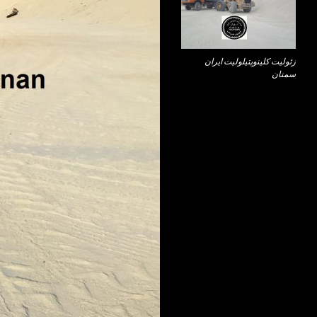
زئولیت کلینوپتیلولیت ایران
سمنان