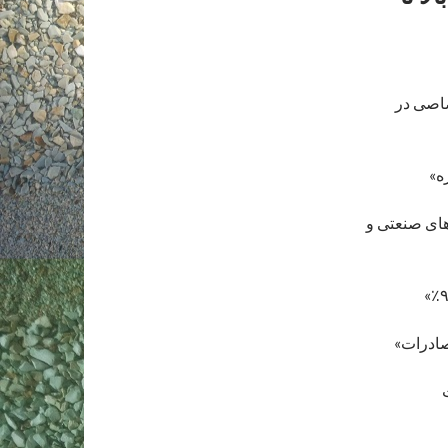
صاصی در
ه»
های صنعتی و
صادرات»