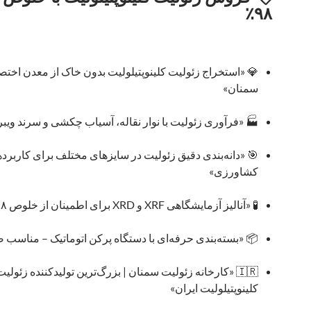
۹۸٪
💎 «استخراج زئولیت کلینوپتیلولیت بدون خاک از معدن اخت
سمنان»
🏭 «فرآوری زئولیت با نوار نقاله، آسیاب چکشی و سرند ویبر
🎯 «دانه‌بندی دقیق زئولیت در سایزهای مختلف برای کاربرد
کشاورزی»
🧪 «آنالیز آزمایشگاهی XRF و XRD برای اطمینان از خلوص ۹۸٪»
📦 «بسته‌بندی حرفه‌ای با دستگاه پرکن اتوماتیک – مناسب 
🇮🇷 «کارخانه زئولیت سمنان | بزرگ‌ترین تولیدکننده زئولیت
کلینوپتیلولیت ایران»