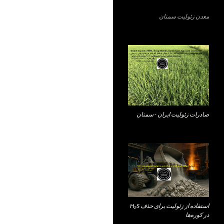
معدن زئولیت سمنان
صادرات زئولیت ایران - سمنان
استفاده از زئولیت برای حذف H₂S
در کوره‌ها