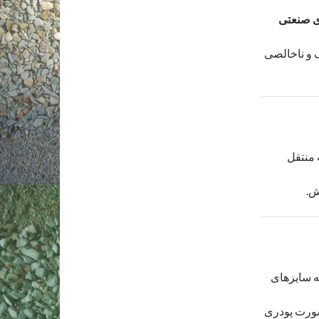
ی صنعتی
 و ناخالصی
 منتقل
ش.
ه سایزهای
صورت پودری