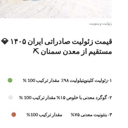
زئولیت و بنتونیت
قیمت زئولیت صاد
مستقیم از معدن سمنان ⛏️
۱-زئولیت کلینوپتیلولیت ۹۸٪ مقدار ترکیب 100 %
۲- گوگرد معدنی با خلوص ۱۵% مقدار ترکیب 100 %
۳- بنتونیت معدنی ۷۵% مقدار ترکیب 100%