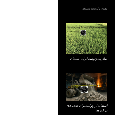
معدن زئولیت سمنان
صادرات زئولیت ایران - سمنان
استفاده از زئولیت برای حذف H₂S
در کوره‌ها