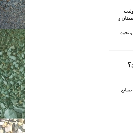
لیت
سمنان
و
و نحوه
؟
صنایع