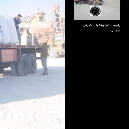
زئولیت کلینوپتیلولیت ایران
سمنان