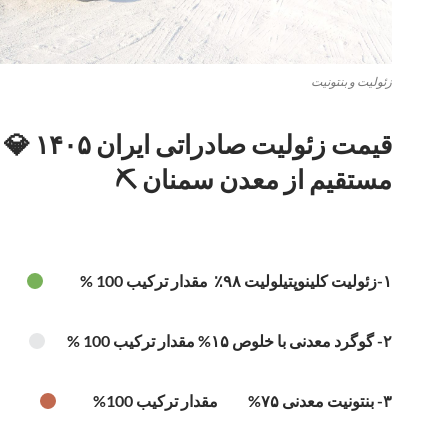
زئولیت و بنتونیت
قیمت زئولیت صاد
مستقیم از معدن سمنان ⛏️
۱-زئولیت کلینوپتیلولیت ۹۸٪ مقدار ترکیب 100 %
۲- گوگرد معدنی با خلوص ۱۵% مقدار ترکیب 100 %
۳- بنتونیت معدنی ۷۵% مقدار ترکیب 100%