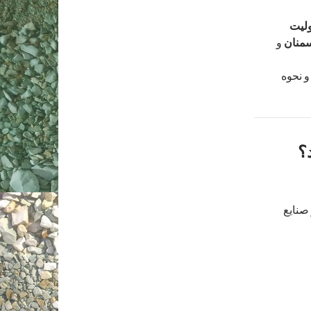
لیت
سمنان
و
و نحوه
؟
صنایع