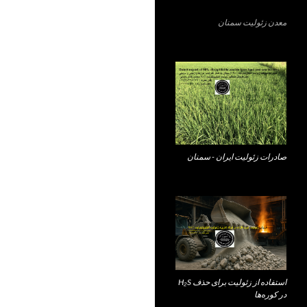
معدن زئولیت سمنان
صادرات زئولیت ایران - سمنان
استفاده از زئولیت برای حذف H₂S
در کوره‌ها