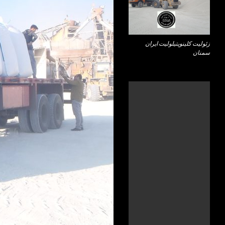
زئولیت کلینوپتیلولیت ایران
سمنان