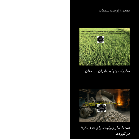
معدن زئولیت سمنان
صادرات زئولیت ایران - سمنان
استفاده از زئولیت برای حذف H₂S
در کوره‌ها