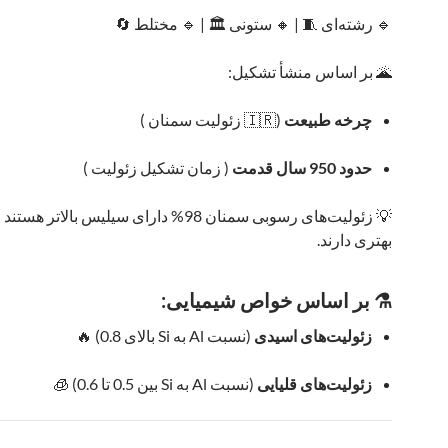
🔹 رشته‌ای 🧵 | 🔸 ستونی 🏛️ | 🔹 مختلط 🔄
🌋 بر اساس منشأ تشکیل:
چرخه طبیعت
(🇮🇷 زئولیت سمنان )
حدود 950 سال قدمت
( زمان تشکیل زئولیت )
💡 زئولیت‌های رسوبی سمنان 98% دارای سیلیس بالاتر 
بهتری دارند.
⚗️ بر اساس خواص شیمیایی:
زئولیت‌های اسیدی
(نسبت Al به Si بالای 0.8) 🔥
زئولیت‌های قلیایی
(نسبت Al به Si بین 0.5 تا 0.6) 🧊