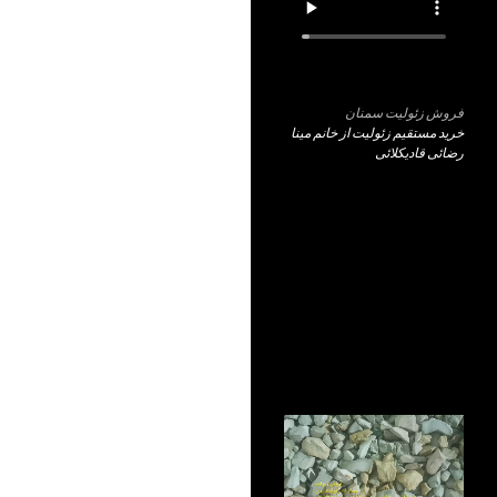
فروش زئولیت سمنان
خرید مستقیم زئولیت از خانم مینا
رضائی قادیکلائی