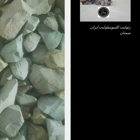
زئولیت کلینوپتیلولیت ایران
سمنان