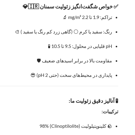
✅ خواص شگفت‌انگیز زئولیت سمنان 🇮🇷💎
تراکم: 1.9 تا 2.2 mg/m³ 🔬
رنگ: سفید یا کرم ⚪ (گاهی زرد کم‌ رنگ یا سفید ) 🎨
pH قلیایی در محلول: 9.5 تا 10.5 🧪
مقاومت بالا در برابر اسیدهای ضعیف 🛡️
پایداری در محیط‌های سخت (حتی pH 2) 😎
🧪 آنالیز دقیق زئولیت ما:
ترکیبات:
🪨 کلینوپتیلولیت (Clinoptilolite) 98%