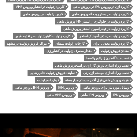
کاربرد ازن در ویروس IPN در پرورش ماهی
کاربرد زئولیت در انتشار ویروس VHS
کاربرد زئولیت در بستر رودخانه پروش ماهی
کاربرد زئولیت در پرورش ماهی
کاربرد زئولیت در جلوگیری از انتشار IHN پرورش ماهی
کاربرد زئولیت در فیلتراسیون استخر پرورش ماهی
کاربرد زئولیت درحذف آمونیاک استخر
کاربرد زئولیت کلینوپتیلولیت در تغذیه طیور
کاربرد زئولیت معدنی ایران
کارخانه زئولیت سمنان
مراکز فروش زئولیت در مشهد
معادن فروش زئولیت
مقدار مصرف زئولیت در کشاورزی
نصب دستگاه ازن ژنراتور پلاسما
نصب و راه اندازی تزریق گاز ازن در استخر پرورش ماهی
نصب و راه اندازی سیستم ازن زنی
نماینده فروش زئولیت خانم رضایی
هزینه پرورش ماهی قزل آلا در سیستم مدار بسته
واردات زئولیت
وسایل مورد نیاز برای پرورش ماهی
ویروس IHN
ویروس IHN پرورش ماهی
ویروس IPN
ویروس IPN ماهی
ویروس VHS ماهی