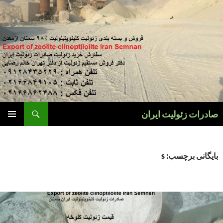
فتن
ه
وشته‌ها
جست‌وجو
صادرات زئولیت ایران
فهرست
اصلی
بایگانی برچسب: s