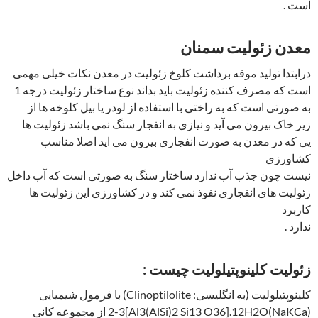
است .
معدن زئولیت سمنان
درابتدا تولید موقه برداشت کلوخ زئولیت در معدن نکات خیلی مهمی
است که مصرف کننده زئولیت باید بداند نوع ساختار زئولیت درجه 1
به صورتی است که به راختی با استفاده از لودر یا بیل کلوخه ها از
زیر خاک بیرون می آید و نیازی به انفجار سنگ نمی باشد زئولیت ها
یی که در معدن به صورت انفجاری بیرون می اید اصلا مناسب
کشاورزی
نیست چون جذب آب ندارد ساختار سنگ به صورتی است که آب داخل
زئولیت های انفجاری نفوذ نمی کند و در کشاورزی این زئولیت ها
کاربرد
ندارد .
زئولیت کلینوپتیلولیت چیست :
کلینوپتیلولیت (به انگلیسی: Clinoptilolite) با فرمول شیمیایی
(NaKCa)2-3[Al3(AlSi)2 Si13 O36].12H2O از مجموعه کانی