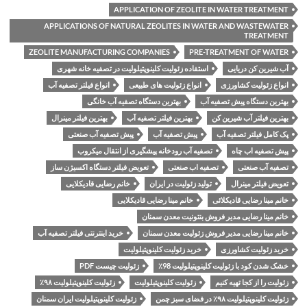
APPLICATION OF ZEOLITE IN WATER TREATMENT
APPLICATIONS OF NATURAL ZEOLITES IN WATER AND WASTEWATER
TREATMENT
ZEOLITE MANUFACTURING COMPANIES
PRE-TREATMENT OF WATER
آب شیرین کن دریایی
استفاده زئولیت کلینوپتیلولیت در تصفیه خانه شهری
انواع زئولیت کشاورزی
انواع زئولیت های طبیعی
انواع فیلتر تصفیه آب
بهترین دستگاه پیش تصفیه آب
بهترین دستگاه تصفیه آب خانگی
بهترین فیلتر آب شیرین کن
بهترین فیلتر تصفیه آب
بهترین فیلتر مینرال
پک کامل فیلتر تصفیه آب
پیش تصفیه آب
پیش تصفیه آب صنعتی
پیش تصفیه اب چاه
تصفیه آب رودخانه پیشگیری از انتقال میکروب
تصفیه آب صنعتی
تصفیه اب صنعتی
تعویض فیلتر دستگاه اکسیژن ساز
تعویض فیلتر مینرال
تولید زئولیت در ایران
خانم رضایی قادیکلایی
خانم مینا رضایی قادیکلائی
خانم مینا رضایی قادیکلایی
خانم مینا رضایی مدیر فروش بنتونیت معدن سمنان
خانم مینا رضایی مدیر فروش زئولیت معدن سمنان
خرید اینترنتی فیلتر تصفیه آب
خرید زئولیت کشاورزی
خرید زئولیت کلینوپتیلولیت
خشک شدن کود با زئولیت کلینوپتیلولیت 98٪
زئولیت چیست PDF
زئولیت را از کجا تهیه کنیم
زئولیت کلینوپتیلولیت
زئولیت کلینوپتیلولیت ۹۸٪
زئولیت کلینوپتیلولیت ۹۸٪ در فضای سبز چمن
زئولیت کلینوپتیلولیت ایران سمنان