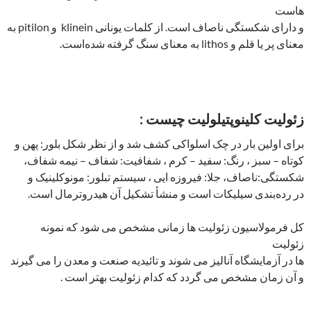
هاست
و دارای شکستگی ناصاف است. از کلمات یونانی klinein و pitilon به
معنای پر یا قلم و lithos به معنای سنگ گرفته شده‌است.
زئولیت کلینوپتیلولیت چیست :
برای اولین بار در چک اسلواکی کشف شد و از نظر شکل بلور: پهن و
کوتاه – سبز ، رنگ: سفید – کرم ، شفافیت: شفاف – نیمه شفاف،
شکستگی:ناصاف، جلا: فیروزه ایی ، سیستم تبلور: مونوکلینیک و
در رده‌بندی سیلیکات است و منشأ تشکیل آن هیدروترمال است.
کل فرمولاسیون زئولیت ها زمانی مشخص می شود که نمونه
زئولیت
ها در آزمایشگاه آنالیز می شوند و تائیدیه صنعت و معدن را می گیرند
و آن زمان مشخص می گردد که کدام زئولیت بهتر است .