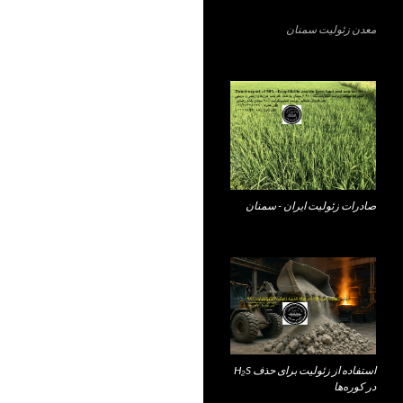
معدن زئولیت سمنان
صادرات زئولیت ایران - سمنان
استفاده از زئولیت برای حذف H₂S
در کوره‌ها