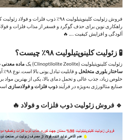
فروش زئولیت کلینوپتیلولیت ۹۸٪ ذوب فلزات و فولاد ز
راهکاری نوین برای حذف گوگرد و فسفر از مذاب فلزات و فولا
آلودگی و افزایش کیفیت …. 🔥
🧪 زئولیت کلینوپتیلولیت ۹۸٪ چیست؟
زئولیت کلینوپتیلولیت (Clinoptilolite Zeolite) یک
ماده معدنی ط
ساختار بلوری متخلخل
و قابلیت تباد
خلوص زیاد، جذب عالی و تحمل دمای بالا، یکی از بهترین مواد بر
صنایع متالورژی به‌ویژه در فرآیند
ذوب فلزات و فولادسازی
است
🔹 فروش زئولیت ذوب فلزات و فولاد 🔥