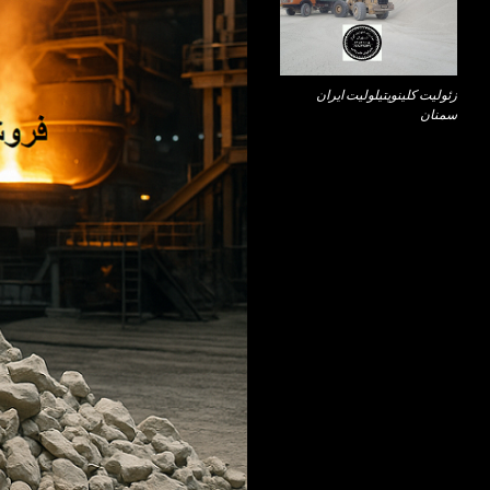
زئولیت کلینوپتیلولیت ایران
سمنان