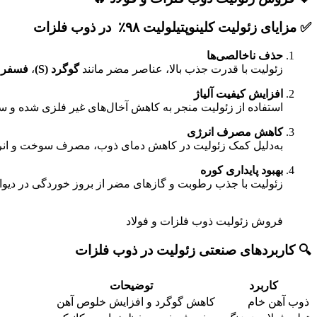
✅
مزایای زئولیت کلینوپتیلولیت ۹۸٪ در ذوب فلزات
حذف ناخالصی‌ها
زئولیت با قدرت جذب بالا، عناصر مضر مانند
گوگرد (S)
،
فسفر (P
افزایش کیفیت آلیاژ
استفاده از زئولیت منجر به کاهش آخال‌های غیر فلزی شده و ساخ
کاهش مصرف انرژی
به‌دلیل کمک زئولیت در کاهش دمای ذوب، مصرف سوخت و انرژ
بهبود پایداری کوره
زئولیت با جذب رطوبت و گازهای مضر از بروز خوردگی در دیوا
فروش زئولیت ذوب فلزات و فولاد
🔍
کاربردهای صنعتی زئولیت در ذوب فلزات
کاربرد
توضیحات
ذوب آهن خام
کاهش گوگرد و افزایش خلوص آهن