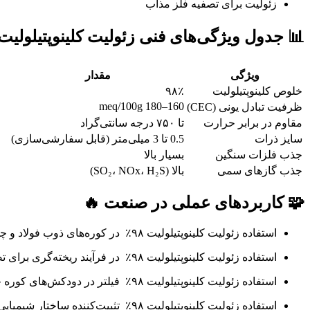
زئولیت برای تصفیه فلز مذاب
 جدول ویژگی‌های فنی زئولیت کلینوپتیلولیت ۹۸٪
مقدار
ویژگی
۹۸٪
خلوص کلینوپتیلولیت
160–180 meq/100g
ظرفیت تبادل یونی (CEC)
تا ۷۵۰ درجه سانتی‌گراد
مقاوم در برابر حرارت
0.5 تا 3 میلی‌متر (قابل سفارشی‌سازی)
سایز ذرات
بسیار بالا
جذب فلزات سنگین
بالا (SO₂، NOx، H₂S)
جذب گازهای سمی
🧩 کاربردهای عملی در صنعت 🔥
استفاده زئولیت کلینوپتیلولیت ۹۸٪ در کوره‌های ذوب فولاد و چدن
استفاده زئولیت کلینوپتیلولیت ۹۸٪ در فرآیند ریخته‌گری برای تصفیه مذاب
استفاده زئولیت کلینوپتیلولیت ۹۸٪ فیلتر در دودکش‌های کوره جهت جذب گازهای مضر
استفاده زئولیت کلینوپتیلولیت ۹۸٪ تثبیت‌کننده ساختار شیمیایی فلز در حین سردسازی