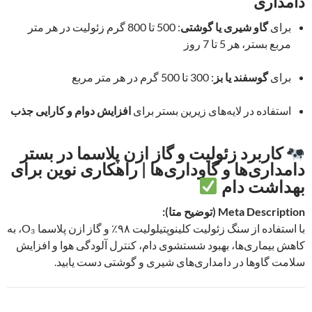
دامداری
برای
گاو شیری یا گوشتی
: 500 تا 800 گرم زئولیت در هر متر
مربع بستر، هر 5 تا 7 روز
برای
گوسفند یا بز
: 300 تا 500 گرم در هر متر مربع
استفاده در لایه‌های زیرین بستر برای
افزایش دوام و کارایی جذب
کاربرد زئولیت و گاز ازن پلاسما در بستر
دامداری‌ها و گاوداری‌ها | راهکاری نوین برای
بهداشت دام
Meta Description (توضیح متا):
با استفاده از سنگ زئولیت کلینوپتیلولیت ۹۸٪ و گاز ازن پلاسما O₃، به
کاهش بیماری‌ها، بهبود شستشوی دام، کنترل آلودگی هوا و افزایش
سلامت گاوها در دامداری‌های شیری و گوشتی دست یابید.