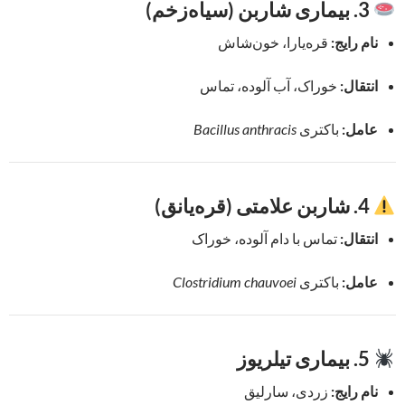
3. بیماری شاربن (سیاه‌زخم)
نام رایج:
قره‌یارا، خون‌شاش
انتقال:
خوراک، آب آلوده، تماس
عامل:
باکتری
Bacillus anthracis
4. شاربن علامتی (قره‌یانق)
انتقال:
تماس با دام آلوده، خوراک
عامل:
باکتری
Clostridium chauvoei
5. بیماری تیلریوز
نام رایج:
زردی، سارلیق