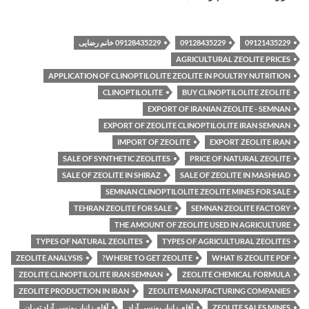
09121435229
09128435229
09128435229 خانم رضایی
AGRICULTURAL ZEOLITE PRICES
APPLICATION OF CLINOPTILOLITE ZEOLITE IN POULTRY NUTRITION
CLINOPTILOLITE
BUY CLINOPTILOLITE ZEOLITE
EXPORT OF IRANIAN ZEOLITE - SEMNAN
EXPORT OF ZEOLITE CLINOPTILOLITE IRAN SEMNAN
IMPORT OF ZEOLITE
EXPORT ZEOLITE IRAN
SALE OF SYNTHETIC ZEOLITES
PRICE OF NATURAL ZEOLITE
SALE OF ZEOLITE IN SHIRAZ
SALE OF ZEOLITE IN MASHHAD
SEMNAN CLINOPTILOLITE ZEOLITE MINES FOR SALE
TEHRAN ZEOLITE FOR SALE
SEMNAN ZEOLITE FACTORY
THE AMOUNT OF ZEOLITE USED IN AGRICULTURE
TYPES OF NATURAL ZEOLITES
TYPES OF AGRICULTURAL ZEOLITES
ZEOLITE ANALYSIS
WHERE TO GET ZEOLITE?
WHAT IS ZEOLITE PDF
ZEOLITE CLINOPTILOLITE IRAN SEMNAN
ZEOLITE CHEMICAL FORMULA
ZEOLITE PRODUCTION IN IRAN
ZEOLITE MANUFACTURING COMPANIES
ZEOLITE SALES MINES
آقای زانیار یونسی آزاد
آقای زانیار یونسی آزاد تهران