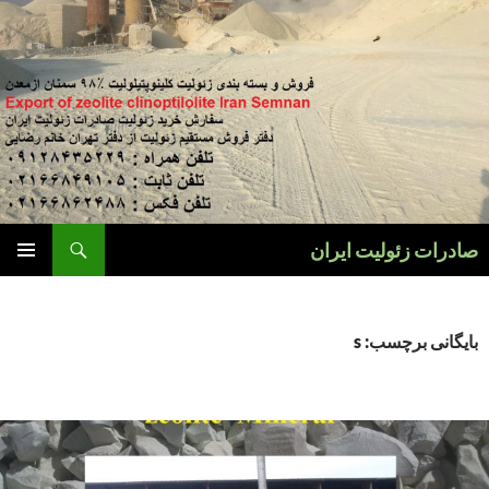
فتن
ه
وشته‌ها
جست‌وجو
صادرات زئولیت ایران
فهرست
اصلی
بایگانی برچسب: s