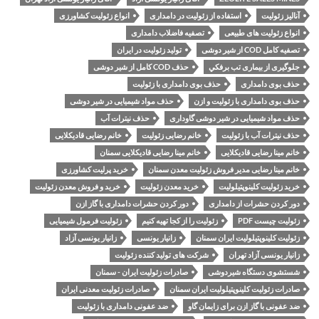
آنالیز زئولیت
استفاده از زئولیت در دامداری
انواع زئولیت کشاورزی
انواع زئولیت های طبیعی
تصفیه فاضلاب دامداری
تصفیه کامل COD از شیر دوشی
تولید زئولیت در ایران
جلوگیری از بیماری تب برفكي
حذف COD کامل از شیر دوشی
حذف بوی دامداری
حذف بوی دامداری با زئولیت
حذف بوی دامداری با زئولیت و ازن
حذف مواد شیمیایی در شیر دوشی
حذف مواد شیمیایی در شیر دوشی گاوداری
حذف نیترات آب
حذف نیترات آب با زئولیت
خانم رضایی زئولیت
خانم رضایی قادیکلایی
خانم مینا رضایی قادیکلایی
خانم مینا رضایی قادیکلایی سمنان
خانم مینا رضایی مدیر فروش زئولیت معدن سمنان
خرید پرلیت کشاورزی
خرید زئولیت کلینوپتیلولیت
خرید معدن زئولیت
خرید و فروش معدن زئولیت
دور کردن حشرات از دامداری
دور کردن حشرات دامداری با گاز ازن
زئولیت چیست PDF
زئولیت را از کجا تهیه کنیم
زئولیت فرمول شیمیایی
زئولیت کلینوپتیلولیت ایران سمنان
زانیار یونسی
زانیار یونسی آزاد
زانیار یونسی آزاد تهران
شرکت های تولید کننده زئولیت
شستشوی دستگاه شیردوشی
صادرات زئولیت ایران - سمنان
صادرات زئولیت کلینوپتیلولیت ایران سمنان
صادرات زئولیت معدنی ایران
ضد عفونی با گاز ازن برای زایمان گاو
ضد عفونی دامداری با زئولیت