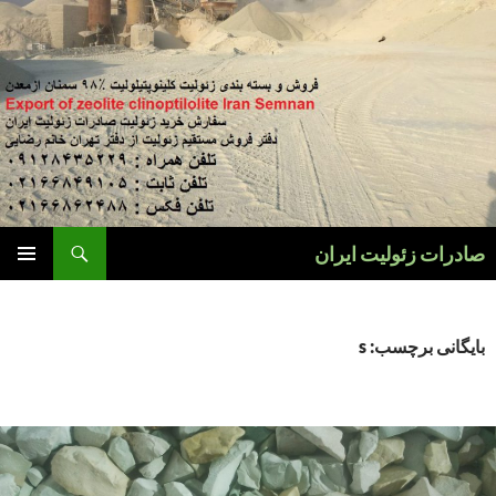
فتن
ه
وشته‌ها
جست‌وجو
صادرات زئولیت ایران
فهرست
اصلی
بایگانی برچسب: s