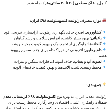
کامل با خاک سطحی (۲۰ تا ۳۰ سانتی‌متر)
انجام شود.
موارد مصرف زئولیت کلینوپتیلولیت ۹۸٪ ایران:
کشاورزی:
اصلاح خاک، نگهداری رطوبت، آزادسازی تدریجی کود
باغبانی:
بهبود بستر کاشت، افزایش سلامت و رشد گیاهان
گلخانه‌ها:
جلوگیری از تجمع نمک و بهبود کیفیت محیط ریشه
دام و طیور:
افزودنی در خوراک دام برای جذب سموم و بهبود
هضم
تصویه آب و پساب:
حذف آمونیاک، فلزات سنگین و نیترات
محیط زیست:
تثبیت آلاینده‌ها و بهبود کیفیت خاک‌های آلوده
جمع‌بندی:
زئولیت معدنی ایران، به ویژه نوع
کلینوپتیلولیت ۹۸٪ کریستالی معدن
سمنان
، راهکاری علمی، اقتصادی و سازگار با محیط زیست برای
افزایش بهره‌وری کشاورزی و بهبود کیفیت خاک است. با استفاده از