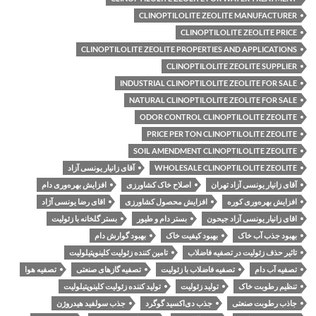
CLINOPTILOLITE ZEOLITE MANUFACTURER
CLINOPTILOLITE ZEOLITE PRICE
CLINOPTILOLITE ZEOLITE PROPERTIES AND APPLICATIONS
CLINOPTILOLITE ZEOLITE SUPPLIER
INDUSTRIAL CLINOPTILOLITE ZEOLITE FOR SALE
NATURAL CLINOPTILOLITE ZEOLITE FOR SALE
ODOR CONTROL CLINOPTILOLITE ZEOLITE
PRICE PER TON CLINOPTILOLITE ZEOLITE
SOIL AMENDMENT CLINOPTILOLITE ZEOLITE
WHOLESALE CLINOPTILOLITE ZEOLITE
آقای زانیار یونسی آزاد
آقای زانیار یونسی آزاد تهران
اصلاح خاک کشاورزی
افزایش بهره‌وری دام
افزایش بهره‌وری کوره
افزایش محصول کشاورزی
اقای رضا یونسی آژاد
اقای زانیار یونسی آزاد جیحون
بستر دام و طیور
بستر گلخانه با زئولیت
بهبود جذب آب خاک
بهبود کیفیت خاک
بهبود گوارش دام
تاثیر حذف زئولیت در تصفیه فاضلاب
تامین کننده زئولیت کلینوپتیلولیت
تصفیه آب دام
تصفیه فاضلاب با زئولیت
تصفیه گازهای صنعتی
تصفیه هوا
تنظیم رطوبت خاک
تولید زئولیت
تولید کننده زئولیت کلینوپتیلولیت
جاذب رطوبت صنعتی
جذب دی‌اکسید گوگرد
جذب سولفید هیدروژن