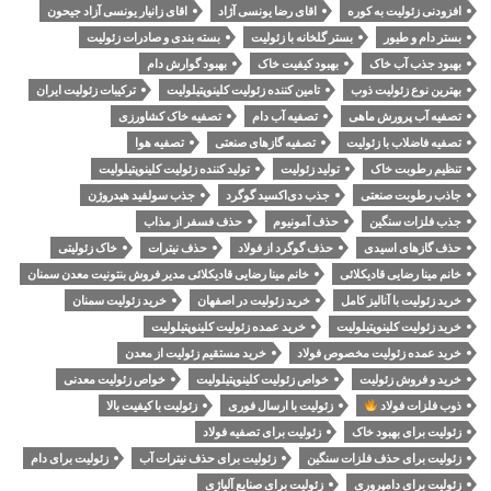
افزودنی زئولیت به کوره
اقای رضا یونسی آژاد
اقای زانیار یونسی آزاد جیحون
بستر دام و طیور
بستر گلخانه با زئولیت
بسته بندی و صادرات زئولیت
بهبود جذب آب خاک
بهبود کیفیت خاک
بهبود گوارش دام
بهترین نوع زئولیت ذوب
تامین کننده زئولیت کلینوپتیلولیت
ترکیبات زئولیت ایران
تصفیه آب پرورش ماهی
تصفیه آب دام
تصفیه خاک کشاورزی
تصفیه فاضلاب با زئولیت
تصفیه گازهای صنعتی
تصفیه هوا
تنظیم رطوبت خاک
تولید زئولیت
تولید کننده زئولیت کلینوپتیلولیت
جاذب رطوبت صنعتی
جذب دی‌اکسید گوگرد
جذب سولفید هیدروژن
جذب فلزات سنگین
حذف آمونیوم
حذف فسفر از مذاب
حذف گازهای اسیدی
حذف گوگرد از فولاد
حذف نیترات
خاک زئولیتی
خانم مینا رضایی قادیکلائی
خانم مینا رضایی قادیکلائی مدیر فروش بنتونیت معدن سمنان
خرید زئولیت با آنالیز کامل
خرید زئولیت در اصفهان
خرید زئولیت سمنان
خرید زئولیت کلینوپتیلولیت
خرید عمده زئولیت کلینوپتیلولیت
خرید عمده زئولیت مخصوص فولاد
خرید مستقیم زئولیت از معدن
خرید و فروش زئولیت
خواص زئولیت کلینوپتیلولیت
خواص زئولیت معدنی
ذوب فلزات فولاد
زئولیت با ارسال فوری
زئولیت با کیفیت بالا
زئولیت برای بهبود خاک
زئولیت برای تصفیه فولاد
زئولیت برای حذف فلزات سنگین
زئولیت برای حذف نیترات آب
زئولیت برای دام
زئولیت برای دامپروری
زئولیت برای صنایع آلیاژی