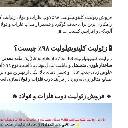
فروش زئولیت کلینوپتیلولیت ۹۸٪ ذوب فلزات و فولاد ز
راهکاری نوین برای حذف گوگرد و فسفر از مذاب فلزات و فولا
آلودگی و افزایش کیفیت …. 🔥
🧪 زئولیت کلینوپتیلولیت ۹۸٪ چیست؟
زئولیت کلینوپتیلولیت (Clinoptilolite Zeolite) یک
ماده معدنی ط
ساختار بلوری متخلخل
و قابلیت تباد
خلوص زیاد، جذب عالی و تحمل دمای بالا، یکی از بهترین مواد بر
صنایع متالورژی به‌ویژه در فرآیند
ذوب فلزات و فولادسازی
است
🔹 فروش زئولیت ذوب فلزات و فولاد 🔥