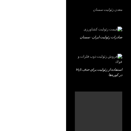
معدن زئولیت سمنان
صادرات زئولیت ایران - سمنان
استفاده از زئولیت برای حذف H₂S
در کوره‌ها