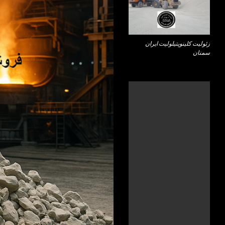
زئولیت کلینوپتیلولیت ایران
سمنان