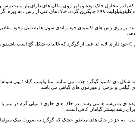
د که یا در محلول خاک بوده و یا بر روی مکان های دارای بار مثبت ر
هستند ؛ اما غالبا ذخیره سولفات ،کم بوده و باید به وسیله منابع زئولیت کلینوپتیلولیت ۹۸
بت بر روی رس های اکسیدی خود و اندی سول ها به دلیل وجود مقادیر زیا
هد.
 به شکل دی اکسید گوگرد جذب می نمایند. متابولیسم گیاه ؛ یون سول
های گیاهی و برخی از هورمون های گیاهی می باشد.
سولفات قابل جذب برای گیاهان به وسیله فرآیند پ