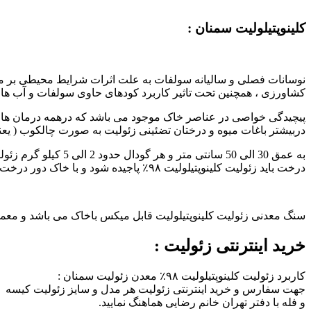
کلینوپتیلولیت سمنان :
نوسانات فصلی و سالیانه سولفات به علت اثرات شرایط محیطی بر م
کشاورزی ، همچنین تحت تاثیر کاربرد کودهای حاوی سولفات و آب ها
دربیشتر باغات میوه و درختان تضئینی زئولیت به صورت چالکوب ( یع
درخت باید زئولیت کلینوپتیلولیت ۹۸٪ پاجیده شود و با خاک دور درخت شخم و میکس شود .
سنگ معدنی زئولیت کلینوپتیلولیت قابل میکس باخاک می باشد و معمولا در هر هکتار بستگی به نوع خاک از 27 تن د
خرید اینترنتی زئولیت :
کاربرد زئولیت کلینوپتیلولیت ۹۸٪ معدن زئولیت سمنان :
جهت سفارس و خرید اینترنتی زئولیت هر مدل و سایز زئولیت کیسه
و فله با دفتر تهران خانم رضایی هماهنگ نمایید.