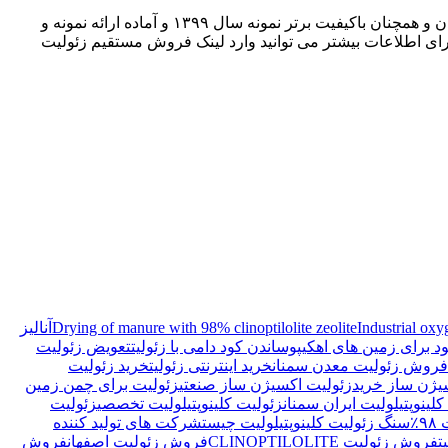
باتشکر از اعتماد شما به معدن زئولیت کلینوپتیلولیت سمنان Zeolite clinoptilolite Iran Semnan و حسن اعتماد و حسن انتخاب شما از این معدن و همچنان باکیفیت برتر نمونه سال ۱۳۹۹ و آماده ارائه نمونه و
ای اطلاعات بیشتر می توانید وارد لینک فروش مستقیم زئولیت
Industrial oxy
Drying of manure with 98% clinoptilolite zeolite
آنالیز
ود برای زمین های اهکی
پوساندن کود دامی با زئولیت
تعویض زئولیت
 فروش زئولیت معدن سمنان
خرید اینترنتی زئولیت
خرید زئولیت
یژن ساز خرید
زئولیت اکسیژن ساز صنعتی
زئولیت برای چمن زمین
لینوپتیلولیت ایران سمنان
زئولیت کلینوپتیلولیت تخصصی
زئولیت
٪
سنگ زئولیت کلینوپتیلولیت چیست
شرکت های تولید کننده
ت
فروش زئولیت CLINOPTILOLITE
فروش زئولیت اصفهان
فروش