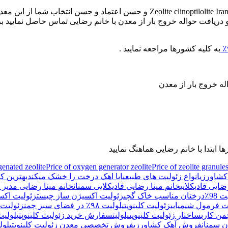
افت حواله خروج بار از معدن با خانم رضایی تماس حاصل نمایید بر
به کلیه کشورها مراجعه نمایید .
genated zeolite
Price of oxygen generator zeolite
Price of zeolite granule
 کشاورزی
انواع زئولیت های طبیعی
ایا اهک درخت را خشک میکند
بهترین ک
ضایی قادیکلایی
خانم مینا رضایی قادیکلایی سمنان
خانم مینا رضایی مدیر
98٪
درختان مناسب خاک گچی
زئولیت اکسیژن ساز چیست
زئولیت اکس
ت فرمول شیمیایی
زئولیت کلینوپتیلولیت ۹۸٪ در فضای سبز چمن
زئولیت ک
ن کاری
ساختار زئولیت کلینوپتیلولیت
سفارش خرید زئولیت کلینوپتیلولیت ۹۸
ن سمنان
فروش آهک کشاورزی
فروش تخصصی معدن زئولیت کلینوپتیلولی