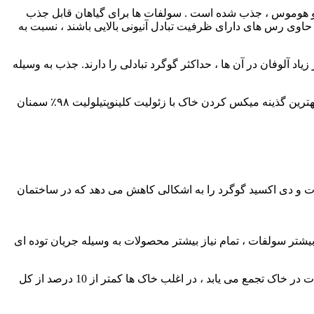
س و هوموس ، جذب شده است . سولفات ها برای گیاهان قابل جذب
٪ جایگزین گردد. خاک های غنی از رس ، به ویژه اگر حاوی رس های دارای ظرفیت تبادل آنیونی بالایی باشند ، نسبت به
د آلوفان در آن ها ، حداکثر گوگرد تبادلی را دارند. جذب به وسیله
احتمال می رود که سایر خاک های نواحی خشک و نیمه خشک ، در افق C خود دارای لایه ای غنی از گوگرد که غالبا به شکل گچ است باشندو بهترین گذینه میکس کردن خاک با زئولیت کلینوپتیلولیت ۹۸٪ سمنان
فات و دی اکسید گوگرد را به اشکالی کاهش می دهد که در ساختمان
خشیدگی و جریان توده ای به ریشه ها می رسد . در خاک های حاوی 5 میلی گرم در لیتر یا بیشتر سولفات ، تمام نیاز بیشتر محصولات به وسیله جریان توده ای
درتعدادی ازمحصولات مانند شلغم و چاودار ، نیاز به سولفات بیشتر است . به جز در خاک های مناطق خشک که گوگرد به صورت نمک سولفات در خاک تجمع می یابد ، در اغلب خاک ها کمتر از 10 درصد از کل