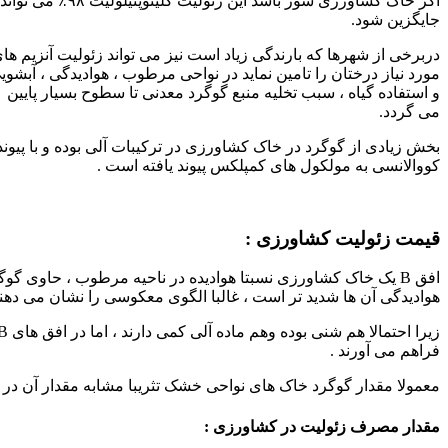
اگر خاک کشاورزی شور باشد این زئولیت کلینوپتیلولیت ۹۸٪ می تواند
جایگزین شود.
دربرخی از شهرها که بارندگی زیاد است نیز می تواند زئولیت آنزیم ها
مورد نیاز درختان را تامین نماید در نواحی مرطوب ، هوادیدگی ، آبشوی
و استفاده گیاه ، سبب تخلیه منبع گوگرد معدنی تا سطوح بسیار پایین
می گردد.
بخش زیادی از گوگرد در خاک کشاورزی در ترکیبات آلی بوده و با پیوند
کووالانسی به مولکول های کمپلکس پیوند یافته است .
قیمت زئولیت کشاورزی :
افق B یک خاک کشاورزی نسبتا هوادیده در ناحیه مرطوب ، حاوی گ
هوادیدگی آن ها شدید تر است ، غالبا الگوی معکوسی را نشان می دهند. افق های A آن ها دارای مقدار کمی
فراهم می آورند .
معمولا مقدار گوگرد خاک های نواحی خشک تثریبا مشابه مقدار آن د
مقدار مصرف زئولیت در کشاورزی :