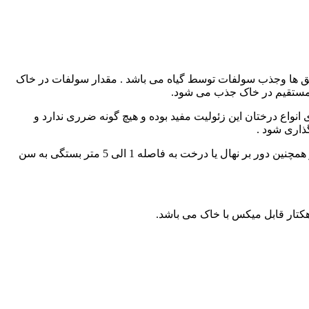
ق ها وجذب سولفات توسط گیاه می باشد . مقدار سولفات در خاک
ر مستقیم در خاک جذب می شود.
 های خاک کشاورزی زئولیت کلینوپتیلولیت ۹۸٪ می تواند یکسان باشد برای انواع درختان این زئولیت مفید بوده و هیچ گونه ضرری ندارد و
ذاری شود .
به عمق 30 الی 50 سانتی متر و هر گودال حدود 2 الی 5 کیلو گرم زئولیت ریخته شود اگر بیشتر هم باشد بهتر است و هیچ گونه ضرری ندارد و همچنین دور بر نهال یا درخت به فاصله 1 الی 5 متر بستگی به سن