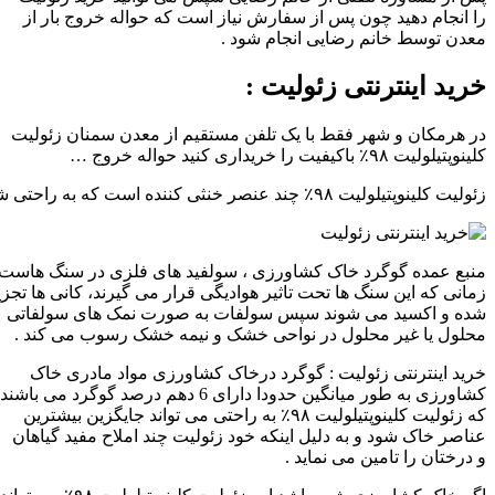
را انجام دهید چون پس از سفارش نیاز است که حواله خروج بار از
معدن توسط خانم رضایی انجام شود .
خرید اینترنتی زئولیت :
در هرمکان و شهر فقط با یک تلفن مستقیم از معدن سمنان زئولیت
کلینوپتیلولیت ۹۸٪ باکیفیت را خریداری کنید حواله خروج …
زئولیت کلینوپتیلولیت ۹۸٪ چند عنصر خنثی کننده است که به راحتی شوری خاک جذب و به گیاه هان و درختان املاح مغذی می رساند .
منبع عمده گوگرد خاک کشاورزی ، سولفید های فلزی در سنگ هاست 
زمانی که این سنگ ها تحت تاثیر هوادیگی قرار می گیرند، کانی ها تجزی
شده و اکسید می شوند سپس سولفات به صورت نمک های سولفاتی
محلول یا غیر محلول در نواحی خشک و نیمه خشک رسوب می کند .
خرید اینترنتی زئولیت : گوگرد درخاک کشاورزی مواد مادری خاک
کشاورزی به طور میانگین حدودا دارای 6 دهم درصد گوگرد می باشند
که زئولیت کلینوپتیلولیت ۹۸٪ به راحتی می تواند جایگزین بیشترین
عناصر خاک شود و به دلیل اینکه خود زئولیت چند املاح مفید گیاهان
و درختان را تامین می نماید .