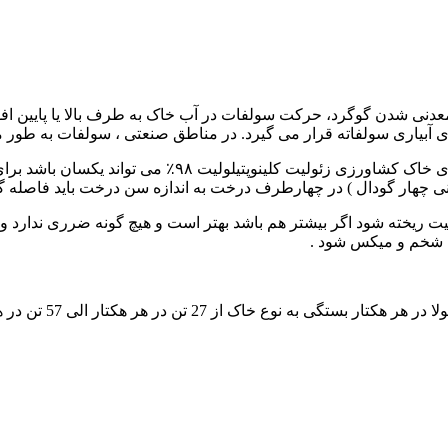
عدنی شدن گوگرد، حرکت سولفات در آب خاک به طرف بالا یا پایین اف
ی آبیاری سولفاته قرار می گیرد. در مناطق صنعتی ، سولفات به طو
پیچیدگی خواصی در عناصر خاک موجود می باشد که درهمه درمان
نی چهار گودال ) در چهارطرف درخت به اندازه سن درخت باید فاصله گ
ر هر هکتار الی 57 تن در هکتار قابل میکس با خاک می باشد.