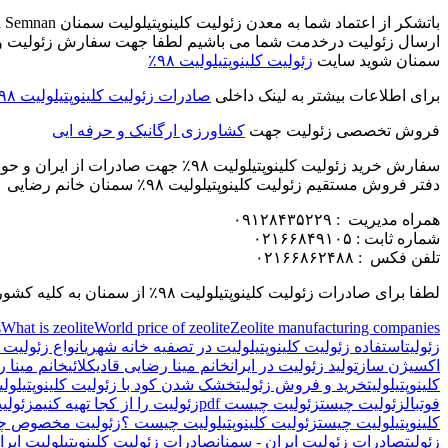
ارسال زئولیت درخدمت شما می باشیم لطفا جهت سفارش زئولیت و دری
سمنان شوید سایت
زئولیت کلینوپتیلولیت ۹۸٪
برای اطلاعات بیشتر به لینک داخلی
صادرات زئولیت کلینوپتیلولیت ۹۸٪
فروش تخصصی زئولیت جهت
کشاورزی ارگانیک و حرفه ایی
سفارش خرید زئولیت کلینوپتیلولیت ۹۸٪ جهت صادرات از ایران و حواله خروج بار از معدن
دفتر فروش مستقیم زئولیت کلینوپتیلولیت ۹۸٪ سمنان خانم رضایی
همراه مدیریت : ۰۹۱۲۸۴۳۵۲۲۹
شماره ثابت : ۰۲۱۶۶۸۴۹۱۰۵
تلفن فکس : ۰۲۱۶۶۸۶۲۴۸۸
لطفا برای صادرات زئولیت کلینوپتیلولیت ۹۸٪ از سمنان به کلیه کشورها ابتدا با خانم رضایی هماهنگ نمایید
s
What is zeolite
World price of zeolite
Zeolite manufacturing companies
زئولیت
استفاده زئولیت کلینوپتیلولیت در تصفیه خانه شهری
انواع زئولیت
اکسیژن ساز
تولید زئولیت در ایران
خانم مینا رضایی قادیکلائی
خانم مینا ر
کلینوپتیلولیت
خرید و فروش زئولیت
خشک شدن کود با زئولیت کلینوپتیلولیت 
فوتبال
زئولیت چیست
زئولیت چیست pdf
زئولیت را از کجا تهیه کنیم
زئولی
کلینوپتیلولیت چیست
زئولیت کلینوپتیلولیت چیست ؟
زئولیت مخصوص چم
زئولیت
صادرات زئولیت ایران - سمنان
صادرات زئولیت کلینوپتیلولیت ایرا