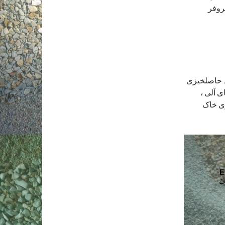
روفر
ظ حاصلخیزی
 آلی ،
ی خاک