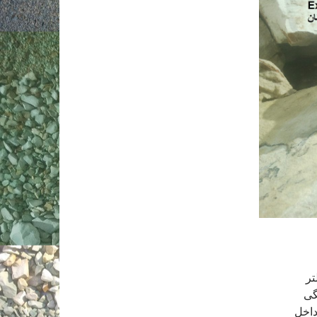
گی
داخل