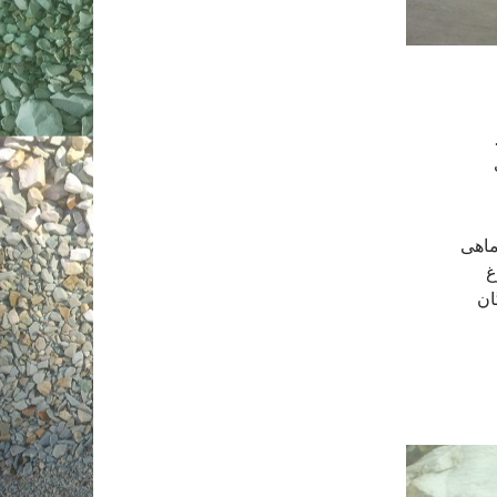
ماهی
غ