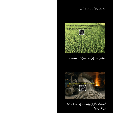
معدن زئولیت سمنان
صادرات زئولیت ایران - سمنان
استفاده از زئولیت برای حذف H₂S
در کوره‌ها