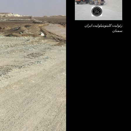
زئولیت کلینوپتیلولیت ایران
سمنان