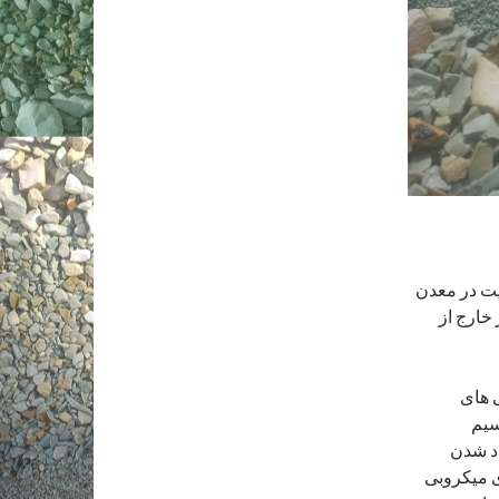
یت در معدن
خارج از
 های
اد شدن
ی میکروبی