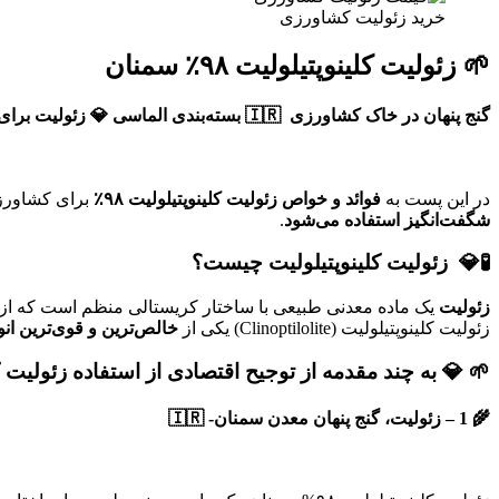
خرید زئولیت کشاورزی
🌱 زئولیت کلینوپتیلولیت ۹۸٪ سمنان
گنج پنهان در خاک کشاورزی 🇮🇷 بسته‌بندی الماسی 💎 زئولیت برای ارسال بین‌المللی✨
در این پست به
فوائد و خواص زئولیت کلینوپتیلولیت ۹۸٪
برای کشاورزی
شگفت‌انگیز استفاده می‌شود
.
🧪💎 زئولیت کلینوپتیلولیت چیست؟
زئولیت
یک ماده معدنی طبیعی با ساختار کریستالی منظم است که از 
زئولیت کلینوپتیلولیت (Clinoptilolite) یکی از
خالص‌ترین و قوی‌ترین انو
🌱 💎 به چند مقدمه از توجیح اقتصادی از استفاده زئولیت کلینوپتیلولیت ۹۸% برای کشاورزان و با
🌾 1 – زئولیت، گنج پنهان معدن سمنان- 🇮🇷