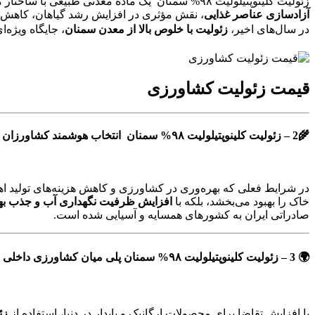
زئولیت کلینوپتیلولیت ۹۸% سمنان یک ماده معدنی طبیعی با ساختار متخلخل است که در کشاورزی مدرن به‌عنوان «کود هوشمند» شناخته می‌شود. این ترکیب فوق‌العاده با توانایی در
آزادسازی عناصر غذایی
، نقش مؤثری در افزایش رشد گیاهان، کاهش م
در سال‌های اخیر،
زئولیت با خلوص بالا از معدن سمنان
، جایگاه ویژه‌
قیمت زئولیت کشاورزی
🌾2 – زئولیت کلینوپتیلولیت ۹۸% سمنان انتخاب هوشمند کشاورزان پیشرو و آگاه و اقتصادمند 🚜
در شرایط فعلی که بهره‌وری در کشاورزی و کاهش هزینه‌های تولید اهمی
خاک را بهبود می‌بخشد، بلکه با
افزایش ظرفیت نگهداری آب و جذب بهت
صادراتی ایران به کشورهای همسایه و آسیایی شده است.
🌍 3 – زئولیت کلینوپتیلولیت ۹۸% سمنان پلی میان کشاورزی داخلی و صادرات جهانی ✈️
با افزایش تقاضا برای محصولات ارگانیک و پایدار در دنیا، استفاده از
زئ