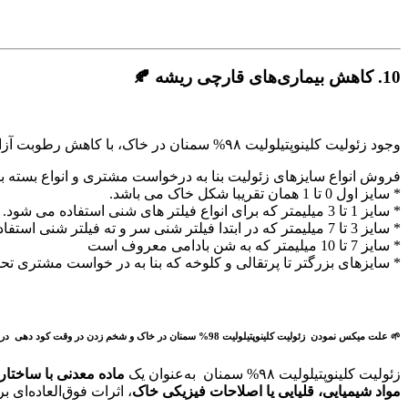
10.
کاهش بیماری‌های قارچی ریشه 🍂
وجود زئولیت کلینوپتیلولیت ۹۸% سمنان در خاک، با کاهش رطوبت آزاد و افزایش اکسیژن در اطراف ریشه، به کاهش شیوع قارچ‌های ریشه‌زی کمک می‌کند.
فروش انواع سایزهای زئولیت بنا به درخواست مشتری و انواع بسته ب
* سایز اول 0 تا 1 همان تقریبا شکل خاک می باشد.
* سایز 1 تا 3 میلیمتر که برای انواع فیلتر های شنی استفاده می شود.
* سایز 3 تا 7 میلیمتر که در ابتدا فیلتر شنی سر و ته فیلتر شنی استفاده می شود.
* سایز 7 تا 10 میلیمتر که به شن بادامی معروف است
* سایزهای بزرگتر تا پرتقالی و کلوخه که بنا به در خواست مشتری تح
🌱 علت میکس نمودن زئولیت کلینوپتیلولیت 98% سمنان در خاک و شخم زدن در وقت کود دهی درختان میوه (زردآلو، پسته، بادام، سیب و…) ✅
زئولیت کلینوپتیلولیت ۹۸% سمنان به‌عنوان یک
ماده معدنی با ساختار
مواد شیمیایی، قلیایی یا اصلاحات فیزیکی خاک
، اثرات فوق‌العاده‌ای ب