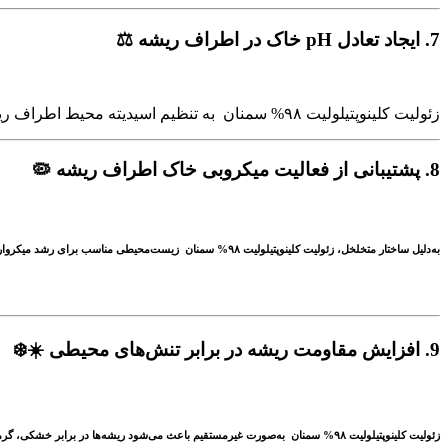
7.
ایجاد تعادل pH خاک در اطراف ریشه ⚖️
زئولیت کلینوپتیلولیت ۹۸% سمنان به تنظیم اسیدیته محیط اطراف ریشه کمک می‌کند که برای جذب بهتر عناصر مغذی ضروری است.
8.
پشتیبانی از فعالیت میکروبی خاک اطراف ریشه 🦠
به‌دلیل ساختار متخلخل، زئولیت کلینوپتیلولیت ۹۸% سمنان زیست‌محیطی مناسب برای رشد میکروارگانیسم‌های مفید خاک (مانند باکتری‌های تثبیت‌کننده نیتروژن) فراهم می‌آورد.
9.
افزایش مقاومت ریشه در برابر تنش‌های محیطی ☀️❄️
زئولیت کلینوپتیلولیت ۹۸% سمنان به‌صورت غیرمستقیم باعث می‌شود ریشه‌ها در برابر خشکی، گرما و سرمای ناگهانی مقاوم‌تر شوند.