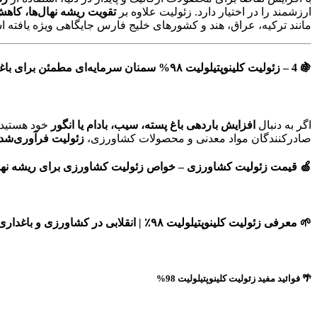
ارزشمند را در اختیار دارد. زئولیت علاوه بر
تقویت ریشه نهال‌ها، ک
مانند ترکیه، عراق، هند و کشورهای خلیج فارس جایگاهی ویژه یافته 
🍇 4 – زئولیت کلینوپتیلولیت ۹۸% سمنان سرمایه‌ای مطمئن برای باغداران و صادرکنندگان 💰🌿
اگر به دنبال
افزایش باردهی باغ پسته، سیب، بادام یا انگور
خود هستید 
صادرکنندگان مواد معدنی و محصولات کشاورزی،
زئولیت فرآوری‌شده
🍏 قیمت زئولیت کشاورزی – خواص زئولیت کشاورزی برای
ریشه نها
🌱 معرفی زئولیت کلینوپتیلولیت ۹۸٪ | انقلابی در کشاورزی و باغداری ایران 🇮🇷💚
🌴 فوائید مفید زئولیت کلینوپتیلولیت 98%