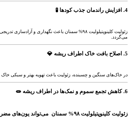
4.
افزایش راندمان جذب کودها 🧪
زئولیت کلینوپتیلولیت ۹۸% سمنان باعث نگهداری و 
می‌گردد.
5.
اصلاح بافت خاک اطراف ریشه 💎
در خاک‌های سنگین و چسبنده، زئولیت باعث تهویه بهتر و سبکی خاک
6.
کاهش تجمع سموم و نمک‌ها در اطراف ریشه 🧫
زئولیت کلینوپتیلولیت ۹۸% سمنان می‌تواند یون‌های مضر مانند سدیم و فلزات سنگین را جذب و از دسترس خارج کند و به این ترتیب از آسیب به سیستم ریشه جلوگیری ‌کند.