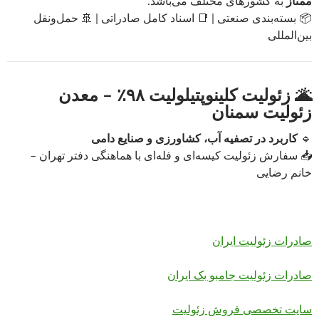
ممتاز
به کشورهای مختلف می‌باشد.
📦 بسته‌بندی صنعتی | 📑 اسناد کامل صادراتی | 🚢 حمل‌ونقل
بین‌المللی
🌋 زئولیت کلینوپتیلولیت ۹۸٪ – معدن
زئولیت سمنان
🔹
کاربرد در تصفیه آب، کشاورزی و صنایع دامی
📥 سفارش زئولیت کیسه‌ای و فله‌ای با هماهنگی دفتر تهران –
خانم رضایی
صادرات زئولیت ایران
صادرات زئولیت جامبو بک ایران
سایت تخصصی فروش زئولیت