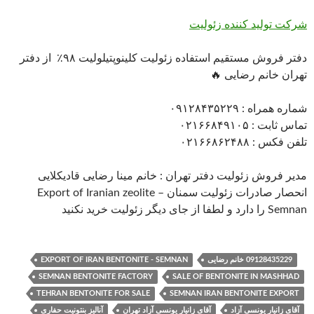
شرکت تولید کننده زئولیت
دفتر فروش مستقیم استفاده زئولیت کلینوپتیلولیت ۹۸٪ از دفتر
تهران خانم رضایی 🔥
شماره همراه : ۰۹۱۲۸۴۳۵۲۲۹
تماس ثابت : ۰۲۱۶۶۸۴۹۱۰۵
تلفن فکس : ۰۲۱۶۶۸۶۲۴۸۸
مدیر فروش زئولیت دفتر تهران : خانم مینا رضایی قادیکلایی
انحصار صادرات زئولیت سمنان Export of Iranian zeolite –
Semnan را دارد و لطفا از جای دیگر زئولیت خرید نکنید
09128435229 خانم رضایی
EXPORT OF IRAN BENTONITE - SEMNAN
SEMNAN BENTONITE FACTORY
SALE OF BENTONITE IN MASHHAD
TEHRAN BENTONITE FOR SALE
SEMNAN IRAN BENTONITE EXPORT
آقای زانیار یونسی آزاد
آقای زانیار یونسی آزاد تهران
آنالیز بنتونیت حفاری