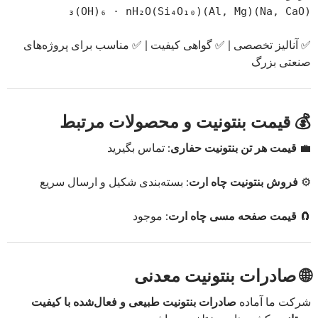
(Na, CaO)(Al, Mg)(Si₄O₁₀)₃(OH)₆ · nH₂O
✅ آنالیز تخصصی | ✅ گواهی کیفیت | ✅ مناسب برای پروژه‌های
صنعتی بزرگ
💰 قیمت بنتونیت و محصولات مرتبط
💼
قیمت هر تن بنتونیت حفاری
: تماس بگیرید
⚙️
فروش بنتونیت چاه ارت
: بسته‌بندی شکیل و ارسال سریع
🧲
قیمت صفحه مسی چاه ارت
: موجود
🌐 صادرات بنتونیت معدنی
شرکت ما آماده
صادرات بنتونیت طبیعی و فعال‌شده با کیفیت