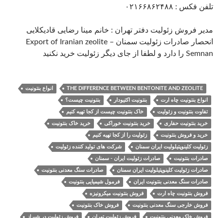
تلفن فکس : ۰۲۱۶۶۸۶۲۴۸۸
مدیر فروش زئولیت دفتر تهران : خانم مینا رضایی قادیکلایی
انحصار صادرات زئولیت سمنان Export of Iranian zeolite –
Semnan را دارد و لطفا از جای دیگر زئولیت خرید نکنید
THE DIFFERENCE BETWEEN BENTONITE AND ZEOLITE
انواع بنتونیت
انواع بنتونیت چاه ارت
بنتونیت اکتیودار
بنتونیت چیست؟
تفاوت بنتونیت و زئولیت
خاک بنتونیت چیست از کجا تهیه کنیم
خرید بنتونیت حفاری
خرید بنتونیت خوراکی
خرید خاک بنتونیت
خرید و فروش بنتونیت
زئولیت را از کجا تهیه کنیم
زئولیت کلینوپتیلولیت ایران سمنان
شرکت های تولید کننده زئولیت
صادرات بنتونیت
صادرات زئولیت ایران - سمنان
صادرات زئولیت کلینوپتیلولیت ایران سمنان
صادرات سنگ معدنی بنتونیت
صادرات سنگ معدنی بنتونیت ایران
فرمول شیمیایی بنتونیت
فروش بنتونیت چاه ارت
فروش بنتونیت میکرونیزه
فروش خارجی سنگ معدنی بنتونیت
فروش خاک بنتونیت
فروش خاک معدنی بنتونیت
فروش زئولیت تهران
فروش زئولیت در شیراز