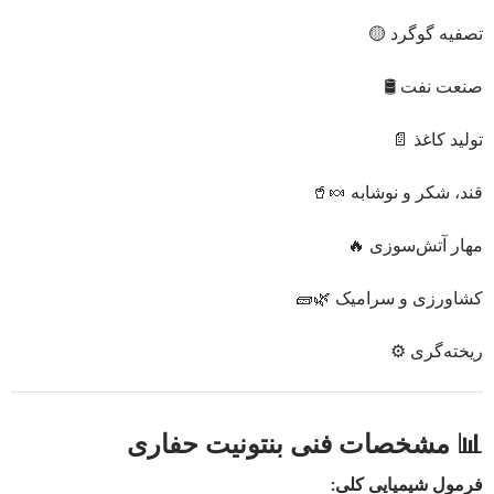
تصفیه گوگرد 🟡
صنعت نفت 🛢️
تولید کاغذ 📄
قند، شکر و نوشابه 🍬🥤
مهار آتش‌سوزی 🔥
کشاورزی و سرامیک 🌿🧱
ریخته‌گری ⚙️
📊 مشخصات فنی بنتونیت حفاری
فرمول شیمیایی کلی: