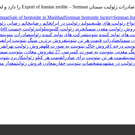
 دارد و لطفا از جای دیگر زئولیت خرید نکنید
emnan
Sale of bentonite in Mashhad
Semnan bentonite factory
Semnan Ira
نواع زئولیت های طبیعی
تولید زئولیت در ایران
خانم رضایی
خانم رضایی زئول
فروش زئولیت معدن سمنان
خرید زئولیت کلینوپتیلولیت
زئولیت چیست pdf
ز
های تولید کننده بنتونیت
شرکت های تولید کننده زئولیت
صادرات بنتونیت
صا
ن سمنان
صادرات قیمت هر تن بنتونیت
فروش برترین سنگ بنتونیت ایران
فر
نیت درجه 1
فروش خاک بنتونیت به صورت فله
فروش زئولیت تهران
فرو
معدنی بنتونیت به صورت کمپرسی 27 تن
فروش معادن بنتونیت سمنا
ونیت
قیمت هر تن بنتونیت برای صادرات
قیمت هر کیلو زئولیت
کاربرد بنتون
ئولیت در مشهد
مشخصات بنتونیت حفاری
معادن فروش زئولیت
مقدار مص