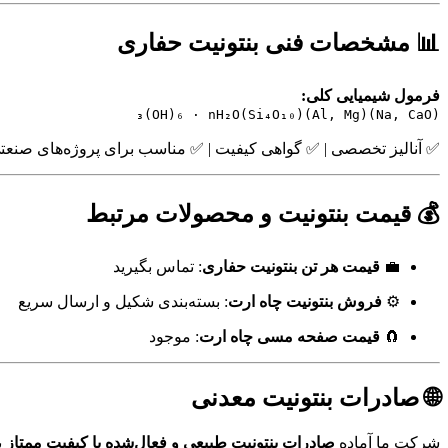
📊 مشخصات فنی بنتونیت حفاری
فرمول شیمیایی کلی:
(Na, CaO)(Al, Mg)(Si₄O₁₀)₃(OH)₆ · nH₂O
✅ آنالیز تخصصی | ✅ گواهی کیفیت | ✅ مناسب برای پروژه‌های صنعت
💰 قیمت بنتونیت و محصولات مرتبط
💼
قیمت هر تن بنتونیت حفاری
: تماس بگیرید
⚙️
فروش بنتونیت چاه ارت
: بسته‌بندی شکیل و ارسال سریع
🧲
قیمت صفحه مسی چاه ارت
: موجود
🌐 صادرات بنتونیت معدنی
شرکت ما آماده
صادرات بنتونیت طبیعی و فعال‌شده با کیفیت ممتاز
ب