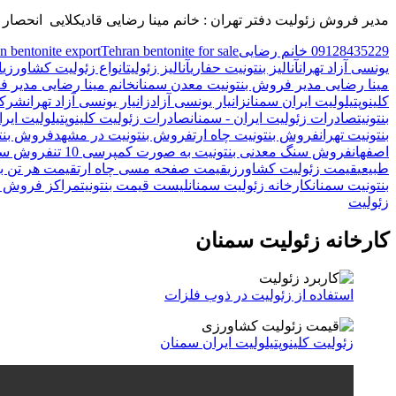
مدیر فروش زئولیت دفتر تهران : خانم مینا رضایی قادیکلایی انحصار صادرات زئولیت سمنان Export of Iranian zeolite – Semnan را
09128435229 خانم رضایی
Tehran bentonite for sale
n bentonite export
یونسی آزاد تهران
آنالیز بنتونیت حفاری
آنالیز زئولیت
انواع زئولیت کشاورزی
ا
مینا رضایی مدیر فروش بنتونیت معدن سمنان
خانم مینا رضایی مدیر 
کلینوپتیلولیت ایران سمنان
زانیار یونسی آزاد
زانیار یونسی آزاد تهران
شرکت 
بنتونیت
صادرات زئولیت ایران - سمنان
صادرات زئولیت کلینوپتیلولیت ایرا
بنتونیت تهران
فروش بنتونیت چاه ارت
فروش بنتونیت در مشهد
فروش بنتو
اصفهان
فروش سنگ معدنی بنتونیت به صورت کمپرسی 10 تن
فروش سنگ 
طبیعی
قیمت زئولیت کشاورزی
قیمت صفحه مسی چاه ارت
قیمت هر تن بنت
بنتونیت سمنان
کارخانه زئولیت سمنان
لیست قیمت بنتونیت
مراکز فروش ز
زئولیت
کارخانه زئولیت سمنان
استفاده از زئولیت در ذوب فلزات
زئولیت کلینوپتیلولیت ایران سمنان