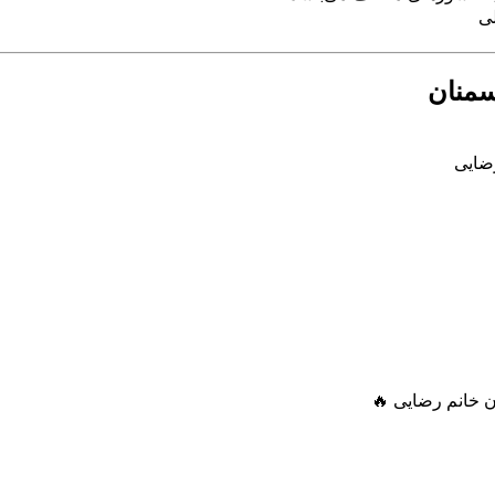
لی
رضایی