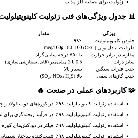
زئولیت برای تصفیه فلز مذاب
 جدول ویژگی‌های فنی زئولیت کلینوپتیلولیت ۹۸٪
مقدار
ویژگی
۹۸٪
خلوص کلینوپتیلولیت
160–180 meq/100g
ظرفیت تبادل یونی (CEC)
تا ۷۵۰ درجه سانتی‌گراد
مقاوم در برابر حرارت
0.5 تا 3 میلی‌متر (قابل سفارشی‌سازی)
سایز ذرات
بسیار بالا
جذب فلزات سنگین
بالا (SO₂، NOx، H₂S)
جذب گازهای سمی
🧩 کاربردهای عملی در صنعت 🔥
استفاده زئولیت کلینوپتیلولیت ۹۸٪ در کوره‌های ذوب فولاد و چدن
استفاده زئولیت کلینوپتیلولیت ۹۸٪ در فرآیند ریخته‌گری برای تصفیه مذاب
استفاده زئولیت کلینوپتیلولیت ۹۸٪ فیلتر در دودکش‌های کوره جهت جذب گازهای مضر
استفاده زئولیت کلینوپتیلولیت ۹۸٪ تثبیت‌کننده ساختار شیمیایی فلز در حین سردسازی