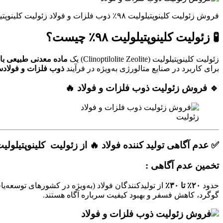
فروش زئولیت کلینوپتیلولیت ۹۸٪ ذوب فلزات و فولاد زئولیت کلینوپتیلولیت راهکاری نوین برای حذف گوگرد و فسفر از مذاب فلزات و فولاد و کاهش آلودگی و افزایش کیفیت …. 🔥
🧪 زئولیت کلینوپتیلولیت ۹۸٪ چیست؟
زئولیت کلینوپتیلولیت (Clinoptilolite Zeolite) یک
ماده معدنی طبیعی با
برای کاربرد در صنایع متالورژی به‌ویژه در فرآیند
ذوب فلزات و فولاد
🔹 فروش زئولیت ذوب فلزات و فولاد 🔥
زئولیت
✅ عدم آگاهی تولید کننده فولاد 🔥 از زئولیت کلینوپتیلولیت ۹۸٪ دلایل پایین بودن این درصد در جدول مصرف جهان
تخمین عدم آگاهی :
حدود
۲۰٪ تا ۳۰٪
از تولیدکنندگان فولاد (به‌ویژه در کشورهای توسعه‌یاف
گوگرد، کاهش فسفر و بهبود کیفیت سرباره آگاه هستند.