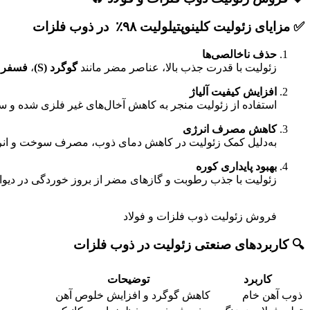
✅
مزایای زئولیت کلینوپتیلولیت ۹۸٪ در ذوب فلزات
حذف ناخالصی‌ها
زئولیت با قدرت جذب بالا، عناصر مضر مانند
گوگرد (S)
،
فسفر (P
افزایش کیفیت آلیاژ
استفاده از زئولیت منجر به کاهش آخال‌های غیر فلزی شده و ساخ
کاهش مصرف انرژی
به‌دلیل کمک زئولیت در کاهش دمای ذوب، مصرف سوخت و انرژ
بهبود پایداری کوره
زئولیت با جذب رطوبت و گازهای مضر از بروز خوردگی در دیوا
فروش زئولیت ذوب فلزات و فولاد
🔍
کاربردهای صنعتی زئولیت در ذوب فلزات
کاربرد
توضیحات
ذوب آهن خام
کاهش گوگرد و افزایش خلوص آهن