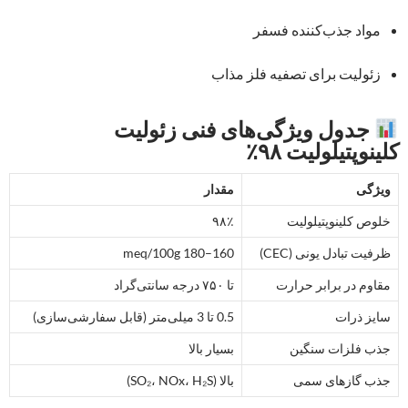
مواد جذب‌کننده فسفر
زئولیت برای تصفیه فلز مذاب
جدول ویژگی‌های فنی زئولیت
کلینوپتیلولیت ۹۸٪
ویژگی
مقدار
خلوص کلینوپتیلولیت
۹۸٪
ظرفیت تبادل یونی (CEC)
160–180 meq/100g
مقاوم در برابر حرارت
تا ۷۵۰ درجه سانتی‌گراد
سایز ذرات
0.5 تا 3 میلی‌متر (قابل سفارشی‌سازی)
جذب فلزات سنگین
بسیار بالا
جذب گازهای سمی
بالا (SO₂، NOx، H₂S)