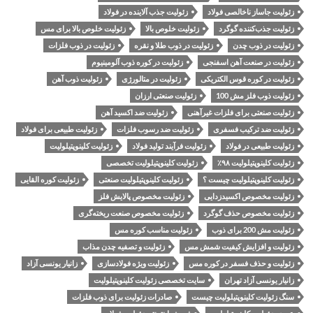
زئولیت جاساز ناخالصی فولاد
زئولیت جذب آلاینده در فولاد
زئولیت جذب‌کننده گوگرد
زئولیت خلوص بالا
زئولیت خلوص بالا برای مس
زئولیت در ذوب چدن
زئولیت در ذوب طلا و نقره
زئولیت در ذوب فلزات
زئولیت در صنعت آهن اسفنجی
زئولیت در کوره ذوب آلومینیوم
زئولیت در کوره قوس الکتریکی
زئولیت در متالورژی
زئولیت ذوب آهن
زئولیت ذوب فلز مش 100
زئولیت صنعتی ارزان
زئولیت صنعتی برای فلزات غیرآهنی
زئولیت ضد اکسید آهن
زئولیت ضد ترکیب فسفری
زئولیت ضد رسوب فلزات
زئولیت طبیعی برای فولاد
زئولیت طبیعی در فولاد
زئولیت فرآیند تولید فولاد
زئولیت کلینوپتیلولیت
زئولیت کلینوپتیلولیت ۹۸٪
زئولیت کلینوپتیلولیت تخصصی
زئولیت کلینوپتیلولیت چیست ؟
زئولیت کلینوپتیلولیت صنعتی
زئولیت کوره القایی
زئولیت مخصوص اکسیدزدایی
زئولیت مخصوص پالایش فلز
زئولیت مخصوص حذف گوگرد
زئولیت مخصوص صنعت ریخته‌گری
زئولیت مش 200 برای ذوب
زئولیت مناسب کوره مس
زئولیت و افزایش کیفیت شمش مس
زئولیت و تصفیه چدن مذاب
زئولیت و حذف فسفر در کوره مس
زئولیت ویژه فولادسازی
زانیار یونسی آزاد
زانیار یونسی آزاد تهران
سایت تخصصی زئولیت کلینوپتیلولیت
سنگ زئولیت کلینوپتیلولیت چیست
صادرات زئولیت برای ذوب فلزات