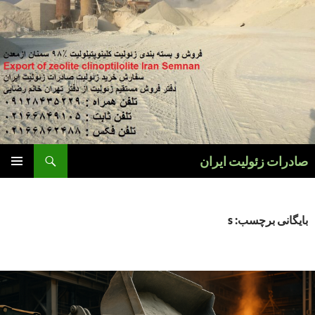
فتن
ه
وشته‌ها
جست‌وجو
صادرات زئولیت ایران
فهرست
اصلی
بایگانی برچسب: s