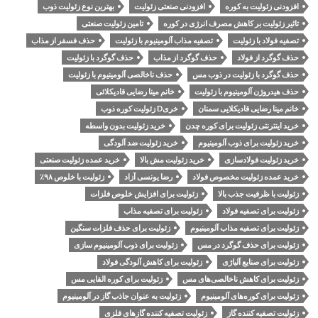
افزودنی زئولیت به کوره
افزودنی صنعتی زئولیت
بهترین نوع زئولیت ذوب
تاثیر زئولیت بر کاهش مصرف انرژی در کوره
تامین زئولیت صنعتی
تصفیه فولاد با زئولیت
تصفیه مذاب آلومینیوم با زئولیت
حذف فسفر از مذاب
حذف گوگرد از فولاد
حذف گوگرد از مذاب
حذف گوگرد با زئولیت
حذف گوگرد با زئولیت در ذوب مس
حذف ناخالصی آلومینیوم با زئولیت
حذف هیدروژن آلومینیوم با زئولیت
خانم مینا رضایی قادیکلائی
خانم مینا رضایی قادیکلایی سمنان
خریD زئولیت کوره ذوب
خرید اینترنتی زئولیت برای کوره چدن
خرید زئولیت بدون واسطه
خرید زئولیت برای ذوب آلومینیوم
خرید زئولیت ضد آلودگی
خرید زئولیت فولادسازی
خرید زئولیت مش بالا
خرید عمده زئولیت صنعتی
خرید عمده زئولیت مخصوص فولاد
رضا یونسی آزاد
زئولیت با خلوص ۹۸٪
زئولیت با ظرفیت جذب بالا
زئولیت برای افزایش خلوص فلزات
زئولیت برای تصفیه فولاد
زئولیت برای تصفیه مذاب
زئولیت برای تصفیه مذاب آلومینیوم
زئولیت برای حذف فلزات سنگین
زئولیت برای حذف گوگرد در مس
زئولیت برای ذوب آلومینیوم سازی
زئولیت برای صنایع آلیاژی
زئولیت برای کاهش آلودگی فولاد
زئولیت برای کاهش ناخالصی‌های مس
زئولیت برای کوره القایی مس
زئولیت برای کوره‌های آلومینیوم
زئولیت به عنوان جاذب گاز در آلومینیوم
زئولیت تصفیه کننده گاز
زئولیت تصفیه کننده گازهای فلزی