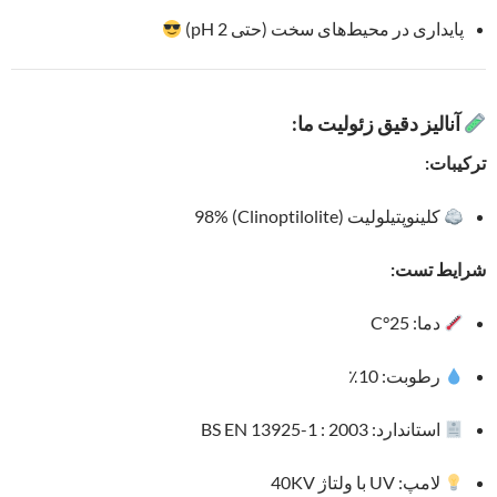
پایداری در محیط‌های سخت (حتی pH 2)
آنالیز دقیق زئولیت ما:
ترکیبات:
کلینوپتیلولیت (Clinoptilolite) 98%
شرایط تست:
دما: 25°C
رطوبت: 10٪
استاندارد: BS EN 13925-1 : 2003
لامپ: UV با ولتاژ 40KV