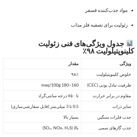
مواد جذب‌کننده فسفر
زئولیت برای تصفیه فلز مذاب
جدول ویژگی‌های فنی زئولیت
کلینوپتیلولیت ۹۸٪
ویژگی
مقدار
خلوص کلینوپتیلولیت
۹۸٪
ظرفیت تبادل یونی (CEC)
160–180 meq/100g
مقاوم در برابر حرارت
تا ۷۵۰ درجه سانتی‌گراد
سایز ذرات
0.5 تا 3 میلی‌متر (قابل سفارشی‌سازی)
جذب فلزات سنگین
بسیار بالا
جذب گازهای سمی
بالا (SO₂، NOx، H₂S)