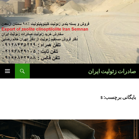
فتن
ه
وشته‌ها
جست‌وجو
صادرات زئولیت ایران
فهرست
اصلی
بایگانی برچسب: s