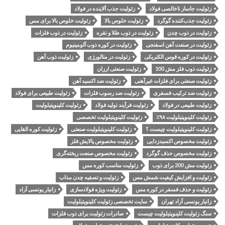
زئولیت جاساز ناخالصی فولاد
زئولیت جذب آلاینده در فولاد
زئولیت جذب‌کننده گوگرد
زئولیت خلوص بالا
زئولیت خلوص بالا برای مس
زئولیت در ذوب چدن
زئولیت در ذوب طلا و نقره
زئولیت در ذوب فلزات
زئولیت در صنعت آهن اسفنجی
زئولیت در کوره ذوب آلومینیوم
زئولیت در کوره قوس الکتریکی
زئولیت در متالورژی
زئولیت ذوب آهن
زئولیت ذوب فلز مش 100
زئولیت صنعتی ارزان
زئولیت صنعتی برای فلزات غیرآهنی
زئولیت ضد اکسید آهن
زئولیت ضد ترکیب فسفری
زئولیت ضد رسوب فلزات
زئولیت طبیعی برای فولاد
زئولیت طبیعی در فولاد
زئولیت فرآیند تولید فولاد
زئولیت کلینوپتیلولیت
زئولیت کلینوپتیلولیت ۹۸٪
زئولیت کلینوپتیلولیت تخصصی
زئولیت کلینوپتیلولیت چیست ؟
زئولیت کلینوپتیلولیت صنعتی
زئولیت کوره القایی
زئولیت مخصوص اکسیدزدایی
زئولیت مخصوص پالایش فلز
زئولیت مخصوص حذف گوگرد
زئولیت مخصوص صنعت ریخته‌گری
زئولیت مش 200 برای ذوب
زئولیت مناسب کوره مس
زئولیت و افزایش کیفیت شمش مس
زئولیت و تصفیه چدن مذاب
زئولیت و حذف فسفر در کوره مس
زئولیت ویژه فولادسازی
زانیار یونسی آزاد
زانیار یونسی آزاد تهران
سایت تخصصی زئولیت کلینوپتیلولیت
سنگ زئولیت کلینوپتیلولیت چیست
صادرات زئولیت برای ذوب فلزات