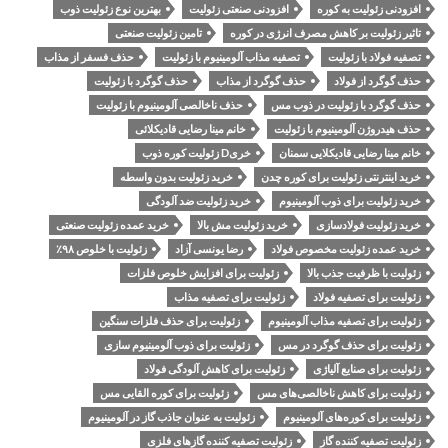
افزودنی زئولیت به کوره
افزودنی صنعتی زئولیت
بهترین نوع زئولیت ذوب
تاثیر زئولیت بر کاهش مصرف انرژی در کوره
تامین زئولیت صنعتی
تصفیه فولاد با زئولیت
تصفیه مذاب آلومینیوم با زئولیت
حذف فسفر از مذاب
حذف گوگرد از فولاد
حذف گوگرد از مذاب
حذف گوگرد با زئولیت
حذف گوگرد با زئولیت در ذوب مس
حذف ناخالصی آلومینیوم با زئولیت
حذف هیدروژن آلومینیوم با زئولیت
خانم مینا رضایی قادیکلائی
خانم مینا رضایی قادیکلایی سمنان
خریD زئولیت کوره ذوب
خرید اینترنتی زئولیت برای کوره چدن
خرید زئولیت بدون واسطه
خرید زئولیت برای ذوب آلومینیوم
خرید زئولیت ضد آلودگی
خرید زئولیت فولادسازی
خرید زئولیت مش بالا
خرید عمده زئولیت صنعتی
خرید عمده زئولیت مخصوص فولاد
رضا یونسی آزاد
زئولیت با خلوص ۹۸٪
زئولیت با ظرفیت جذب بالا
زئولیت برای افزایش خلوص فلزات
زئولیت برای تصفیه فولاد
زئولیت برای تصفیه مذاب
زئولیت برای تصفیه مذاب آلومینیوم
زئولیت برای حذف فلزات سنگین
زئولیت برای حذف گوگرد در مس
زئولیت برای ذوب آلومینیوم سازی
زئولیت برای صنایع آلیاژی
زئولیت برای کاهش آلودگی فولاد
زئولیت برای کاهش ناخالصی‌های مس
زئولیت برای کوره القایی مس
زئولیت برای کوره‌های آلومینیوم
زئولیت به عنوان جاذب گاز در آلومینیوم
زئولیت تصفیه کننده گاز
زئولیت تصفیه کننده گازهای فلزی