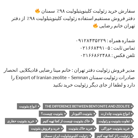
سفارش خرید زئولیت کلینوپتیلولیت ۹۸٪ سمنان
دفتر فروش مستقیم استفاده زئولیت کلینوپتیلولیت ۹۸٪ از دفتر
تهران خانم رضایی
شماره همراه : ۰۹۱۲۸۴۳۵۲۲۹
تماس ثابت : ۰۲۱۶۶۸۴۹۱۰۵
تلفن فکس : ۰۲۱۶۶۸۶۲۴۸۸
مدیر فروش زئولیت دفتر تهران : خانم مینا رضایی قادیکلایی انحصار
صادرات زئولیت سمنان Export of Iranian zeolite – Semnan را
دارد و لطفا از جای دیگر زئولیت خرید نکنید
THE DIFFERENCE BETWEEN BENTONITE AND ZEOLITE
انواع بنتونیت
انواع بنتونیت چاه ارت
بنتونیت اکتیودار
بنتونیت چیست؟
تفاوت بنتونیت و زئولیت
خاک بنتونیت چیست از کجا تهیه کنیم
خرید بنتونیت حفاری
خرید بنتونیت خوراکی
خرید خاک بنتونیت
خرید و فروش بنتونیت
زئولیت را از کجا تهیه کنیم
زئولیت کلینوپتیلولیت ایران سمنان