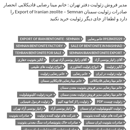
مدیر فروش زئولیت دفتر تهران : خانم مینا رضایی قادیکلایی انحصار
صادرات زئولیت سمنان Export of Iranian zeolite – Semnan را
دارد و لطفا از جای دیگر زئولیت خرید نکنید
09128435229 خانم رضایی
EXPORT OF IRAN BENTONITE - SEMNAN
SEMNAN BENTONITE FACTORY
SALE OF BENTONITE IN MASHHAD
TEHRAN BENTONITE FOR SALE
SEMNAN IRAN BENTONITE EXPORT
آقای زانیار یونسی آزاد
آقای زانیار یونسی آزاد تهران
آنالیز بنتونیت حفاری
آنالیز زئولیت
انواع زئولیت کشاورزی
انواع زئولیت های طبیعی
تولید زئولیت در ایران
خانم رضایی
خانم رضایی زئولیت
خانم مینا رضایی قادیکلائی
خانم مینا رضایی قادیکلایی سمنان
خانم مینا رضایی مدیر فروش بنتونیت معدن سمنان
خانم مینا رضایی مدیر فروش زئولیت معدن سمنان
خرید زئولیت کلینوپتیلولیت
زئولیت چیست PDF
زئولیت را از کجا تهیه کنیم
زئولیت فرمول شیمیایی
زئولیت کلینوپتیلولیت ایران سمنان
زانیار یونسی آزاد
زانیار یونسی آزاد تهران
شرکت های تولید کننده بنتونیت
شرکت های تولید کننده زئولیت
صادرات بنتونیت
صادرات بنتونیت ایران سمنان
صادرات خاک بنتونیتصادرات سنگ معدنی بنتونیت
صادرات زئولیت ایران - سمنان
صادرات زئولیت کلینوپتیلولیت ایران سمنان