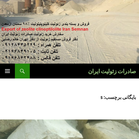
فتن
ه
وشته‌ها
جست‌وجو
صادرات زئولیت ایران
فهرست
اصلی
بایگانی برچسب: s