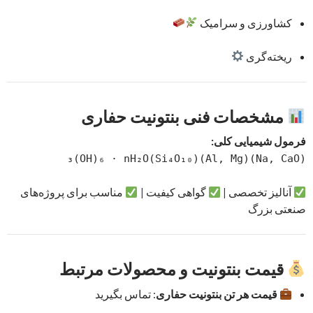
کشاورزی و سرامیک
ریخته‌گری
مشخصات فنی بنتونیت حفاری
فرمول شیمیایی کلی:
(Na, CaO)(Al, Mg)(Si₄O₁₀)₃(OH)₆ · nH₂O
آنالیز تخصصی |
گواهی کیفیت |
مناسب برای پروژه‌های
صنعتی بزرگ
قیمت بنتونیت و محصولات مرتبط
قیمت هر تن بنتونیت حفاری
: تماس بگیرید