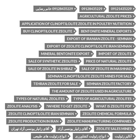
09121435229
09128435229
09128435229 خانم رضایی
AGRICULTURAL ZEOLITE PRICES
APPLICATION OF CLINOPTILOLITE ZEOLITE IN POULTRY NUTRITION
BUY CLINOPTILOLITE ZEOLITE
BENTONITE MINERAL EXPORTS
EXPORT OF IRANIAN ZEOLITE - SEMNAN
EXPORT OF ZEOLITE CLINOPTILOLITE IRAN SEMNAN
MINERAL BENTONITE EXPORT
IMPORT OF ZEOLITE
SALE OF SYNTHETIC ZEOLITES
PRICE OF NATURAL ZEOLITE
SALE OF ZEOLITE IN SHIRAZ
SALE OF ZEOLITE IN MASHHAD
SEMNAN CLINOPTILOLITE ZEOLITE MINES FOR SALE
TEHRAN ZEOLITE FOR SALE
SEMNAN ZEOLITE FACTORY
THE AMOUNT OF ZEOLITE USED IN AGRICULTURE
TYPES OF NATURAL ZEOLITES
TYPES OF AGRICULTURAL ZEOLITES
ZEOLITE ANALYSIS
WHERE TO GET ZEOLITE?
WHAT IS ZEOLITE PDF
ZEOLITE CLINOPTILOLITE IRAN SEMNAN
ZEOLITE CHEMICAL FORMULA
ZEOLITE PRODUCTION IN IRAN
ZEOLITE MANUFACTURING COMPANIES
ZEOLITE SALES MINES
آقای زانیار یونسی آزاد
آقای زانیار یونسی آزاد تهران
آنالیز زئولیت
انواع زئولیت کشاورزی
انواع زئولیت های طبیعی