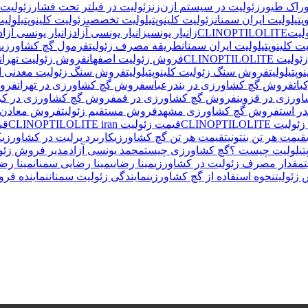
وراک طیور
زئولیت در سیستم ازن‌زن
زئولیت در فیلتر تحت فشار
زئولیت 
پتیلولیت ایران سمنان
زئولیت کلینوپتیلولیت تخصصی
زئولیت کلینوپتیلول
CLINOPTILOLI
زانیار یونسی
زانیار یونسی آزاد
زانیار یونسی آزاد 
 کلینوپتیلولیت ایران سمنان
طریقه مصرف زئولیت
فرمول گچ کشاورزی
ف
CLINOPTILOLIT
فروش زئولیت اصفهان
فروش زئولیت تهران
پتیلولیت
فروش سنگ زئولیت کلینوپتیلولیت
فروش سنگ زئولیت معدنی ای
ات
فروش گچ کشاورزی در بندرعباس
فروش گچ کشاورزی در تهران
فروش
ورزی در قزوین
فروش گچ کشاورزی در قم
فروش گچ کشاورزی در کر
ر است
فروش گچ کشاورزی مشهد
فروش مستقیم زئولیت
فروش معادن زئ
 CLINOPTILOLITE
قیمت زئولیت CLINOPTILOLITE iran
قی
قیمت هر تن بنتونیت
قیمت هر تن گچ کشاورزی
کاربرد پرلیت در کشاورزی
ک
پتیلولیت چیست ؟
گچ کشاورزی چیست
محمد یونسی آزاد
مدیر فروش زئولی
مقدار مصرف زئولیت در کشاورزی
مینا رضایی
مینا رضایی سمنان
مینا رضا
زئولیت
نحوه استفاده از گچ کشاورزی
نمایندگی زئولیت سمنان
نماینده فر