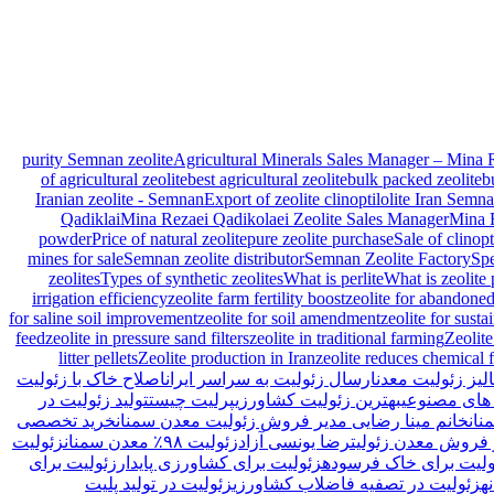
Agricultural Minerals Sales Manager – Mina 
of agricultural zeolite
best agricultural zeolite
bulk packed zeolite
b
Iranian zeolite - Semnan
Export of zeolite clinoptilolite Iran Semn
Qadiklai
Mina Rezaei Qadikolaei Zeolite Sales Manager
Mina R
powder
Price of natural zeolite
pure zeolite purchase
Sale of clinopt
mines for sale
Semnan zeolite distributor
Semnan Zeolite Factory
Spe
zeolites
Types of synthetic zeolites
What is perlite
What is zeolite 
irrigation efficiency
zeolite farm fertility boost
zeolite for abandoned
for saline soil improvement
zeolite for soil amendment
zeolite for sust
feed
zeolite in pressure sand filters
zeolite in traditional farming
Zeolit
litter pellets
Zeolite production in Iran
zeolite reduces chemical f
الیز زئولیت معدن
ارسال زئولیت به سراسر ایران
اصلاح خاک با زئولیت
 های مصنوعی
بهترین زئولیت کشاورزی
پرلیت چیست
تولید زئولیت در
نان
خانم مینا رضایی مدیر فروش زئولیت معدن سمنان
خرید تخصصی
 فروش معدن زئولیت
رضا یونسی آزاد
زئولیت ۹۸٪ معدن سمنان
زئولیت
ولیت برای خاک فرسوده
زئولیت برای کشاورزی پایدار
زئولیت برای
ه
زئولیت در تصفیه فاضلاب کشاورزی
زئولیت در تولید پلیت