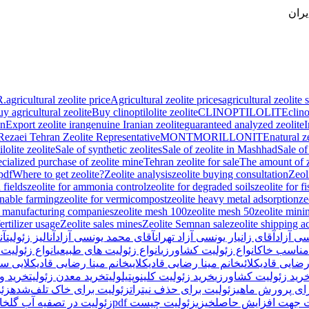
یران
R.
agricultural zeolite price
Agricultural zeolite prices
agricultural zeolite 
uy agricultural zeolite
Buy clinoptilolite zeolite
CLINOPTILOLITE
clino
an
Export zeolite iran
genuine Iranian zeolite
guaranteed analyzed zeolite
I
ezaei Tehran Zeolite Representative
MONTMORILLONITE
natural z
ilolite zeolite
Sale of synthetic zeolites
Sale of zeolite in Mashhad
Sale of
cialized purchase of zeolite mine
Tehran zeolite for sale
The amount of ze
pdf
Where to get zeolite?
Zeolite analysis
zeolite buying consultation
Zeol
 fields
zeolite for ammonia control
zeolite for degraded soils
zeolite for f
ainable farming
zeolite for vermicompost
zeolite heavy metal adsorption
ze
e manufacturing companies
zeolite mesh 100
zeolite mesh 50
zeolite mini
ertilizer usage
Zeolite sales mines
Zeolite Semnan sale
zeolite shipping a
سی آزاد
آقای زانیار یونسی آزاد تهران
آقای محمد یونسی آزاد
آنالیز زئولیت
آن
مناسب خاک
انواع زئولیت کشاورزی
انواع زئولیت های طبیعی
انواع زئولیت
رضایی قادیکلائی
خانم مینا رضایی قادیکلایی
خانم مینا رضایی قادیکلایی سم
رید زئولیت کشاورزی
خرید زئولیت کلینوپتیلولیت
خرید معدن زئولیت
خرید و
رای پرورش ماهی
زئولیت برای حذف نیترات
زئولیت برای خاک تلف‌شده
زئ
ت جهت افزایش حاصلخیزی
زئولیت چیست pdf
زئولیت در تصفیه آب گلخان