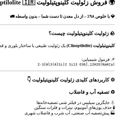
🌍 فروش زئولیت کلینوپتیلولیت Clinoptilolite 🇮🇷
💎 با خلوص ۹۸٪ – از دل معدن تا دست شما – بدون واسطه 🚛
🪨 زئولیت کلینوپتیلولیت چیست؟
کلینوپتیلولیت (Clinoptilolite)
یک زئولیت طبیعی با ساختار بلوری و قد
📌 فرمول شیمیایی:
(NaKCa)2-3[Al3(AlSi)2 Si13 O36].12H2O
⚙️ کاربردهای کلیدی زئولیت کلینوپتیلولیت 👇
♻️ تصفیه آب و فاضلاب
💧 جایگزین سیلیس در فیلتر شنی تصفیه‌خانه‌ها
🧪 حذف یون‌های آمونیوم، نیترات و فلزات سنگین
🏭 پیش‌تصفیه آب صنعتی، آب شرب و فاضلاب شهری