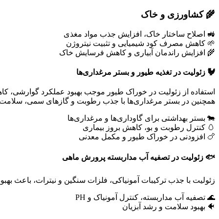
🌾 کشاورزی و خاک
🚜 اصلاح ساختار خاک، افزایش جذب مواد مغذی
🌱 کاهش مصرف کود شیمیایی و تثبیت نیتروژن
🌾 افزایش راندمان آبیاری و کاهش فرسایش خاک
🐓 زئولیت در تغذیه طیور و بستر مرغداری‌ها
استفاده از زئولیت در خوراک طیور موجب بهبود عملکرد گوارشی، ک
همچنین در بستر مرغداری‌ها با جذب رطوبت و گازهای سمی، سلامت 
🐄 بستر بهداشتی برای گاوداری‌ها و مرغداری‌ها
🥚 کنترل رطوبت و بو، کاهش بروز بیماری
🍗 افزودنی در خوراک طیور و مکمل معدنی
🐟 زئولیت در تصفیه آب مداربسته پرورش ماهی
زئولیت با جذب ترکیبات آمونیاکی، فلزات سنگین و نیترات، باعث بهب
🌊 تصفیه آب مداربسته، کنترل آمونیاک و PH
🐠 بهبود سلامت و رشد آبزیان