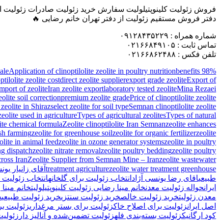
فروش زئولیت کلینوپتیلولیت سفارش خرید زئولیت صادرات زئولیت ا
دفتر فروش مستقیم زئولیت از دفتر تهران خانم رضایی 🔥
شماره همراه : ۰۹۱۲۸۴۳۵۲۲۹
تماس ثابت : ۰۲۱۶۶۸۴۹۱۰۵
تلفن فکس : ۰۲۱۶۶۸۶۲۴۸۸
sale
Application of clinoptilolite zeolite in poultry nutrition
benefits
98% purity Semnan zeolite
ptilolite zeolite cost
direct zeolite supplier
export grade zeolite
Export of
mport of zeolite
Iran zeolite export
laboratory tested zeolite
Mina Rezaei
eolite soil correction
premium zeolite grade
Price of clinoptilolite zeolite
 zeolite in Shiraz
select zeolite for soil type
Semnan clinoptilolite zeolite
olite used in agriculture
Types of agricultural zeolites
Types of natural
ite chemical formula
Zeolite clinoptilolite Iran Semnan
zeolite enhances
ish farming
zeolite for greenhouse soil
zeolite for organic fertilizer
zeolite
olite in animal feed
zeolite in ozone generator systems
zeolite in poultry
ng dispatch
zeolite nitrate removal
zeolite poultry bedding
zeolite poultry
cross Iran
Zeolite Supplier from Semnan Mine – Iran
zeolite wastewater
zeolite water treatment greenhouse
treatment agriculture
آقای زانیار یون
طبیعی
اقای رضا یونسی آژاد
انتخاب زئولیت برای گلخانه
انتخاب زئولیت 
ایران
حواله زئولیت معدن
خانم مینا رضایی زئولیت کلینوپتیلولیت
خانم مینا 
معدن زئولیت
خرید زئولیت خالص
خرید زئولیت سنتزی
خرید زئولیت طبیعی
خ
اصل ایران
زئولیت برای اصلاح خاک
زئولیت برای بستر مرغداری
زئولیت ب
کود ارگانیک
زئولیت بسته‌بندی فله
زئولیت تضمین‌شده و آنالیز دار
زئولی