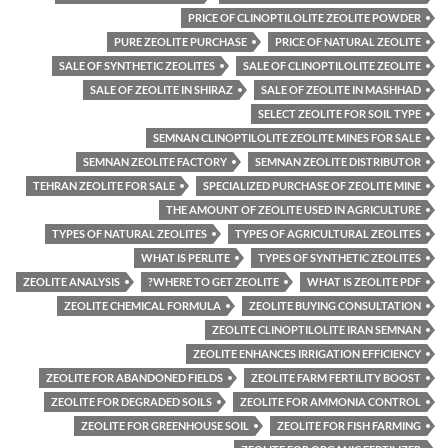
PRICE OF CLINOPTILOLITE ZEOLITE POWDER
PURE ZEOLITE PURCHASE
PRICE OF NATURAL ZEOLITE
SALE OF SYNTHETIC ZEOLITES
SALE OF CLINOPTILOLITE ZEOLITE
SALE OF ZEOLITE IN SHIRAZ
SALE OF ZEOLITE IN MASHHAD
SELECT ZEOLITE FOR SOIL TYPE
SEMNAN CLINOPTILOLITE ZEOLITE MINES FOR SALE
SEMNAN ZEOLITE FACTORY
SEMNAN ZEOLITE DISTRIBUTOR
TEHRAN ZEOLITE FOR SALE
SPECIALIZED PURCHASE OF ZEOLITE MINE
THE AMOUNT OF ZEOLITE USED IN AGRICULTURE
TYPES OF NATURAL ZEOLITES
TYPES OF AGRICULTURAL ZEOLITES
WHAT IS PERLITE
TYPES OF SYNTHETIC ZEOLITES
ZEOLITE ANALYSIS
WHERE TO GET ZEOLITE?
WHAT IS ZEOLITE PDF
ZEOLITE CHEMICAL FORMULA
ZEOLITE BUYING CONSULTATION
ZEOLITE CLINOPTILOLITE IRAN SEMNAN
ZEOLITE ENHANCES IRRIGATION EFFICIENCY
ZEOLITE FOR ABANDONED FIELDS
ZEOLITE FARM FERTILITY BOOST
ZEOLITE FOR DEGRADED SOILS
ZEOLITE FOR AMMONIA CONTROL
ZEOLITE FOR GREENHOUSE SOIL
ZEOLITE FOR FISH FARMING