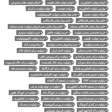
انواع زئولیت کشاورزی
انواع زئولیت های طبیعی
انواع زئولیت های مصنوعی
بهترین زئولیت کشاورزی
پرلیت چیست
تولید زئولیت در ایران
حواله زئولیت معدن
خانم مینا رضایی زئولیت کلینوپتیلولیت
خانم مینا رضایی قادیکلائی
خانم مینا رضایی قادیکلایی
خانم مینا رضایی قادیکلایی سمنان
خانم مینا رضایی مدیر فروش زئولیت معدن سمنان
خرید تخصصی معدن زئولیت
خرید زئولیت خالص
خرید زئولیت سنتزی
خرید زئولیت طبیعی
خرید زئولیت کشاورزی
خرید زئولیت کلینوپتیلولیت
خرید معدن زئولیت
خرید و فروش معدن زئولیت
رضا یونسی آزاد
زئولیت ۹۸٪ معدن سمنان
زئولیت اصل ایران
زئولیت برای اصلاح خاک
زئولیت برای بستر مرغداری
زئولیت برای پرورش ماهی
زئولیت برای حذف نیترات
زئولیت برای خاک تلف‌شده
زئولیت برای خاک فرسوده
زئولیت برای کشاورزی پایدار
زئولیت برای کود ارگانیک
زئولیت بسته‌بندی فله
زئولیت تضمین‌شده و آنالیز دار
زئولیت جهت افزایش حاصلخیزی
زئولیت چیست PDF
زئولیت در تصفیه آب گلخانه
زئولیت در تصفیه فاضلاب کشاورزی
زئولیت در تولید پلیت مرغی
زئولیت در جذب فلزات سنگین
زئولیت در خوراک دام
زئولیت در خوراک طیور
زئولیت در سیستم ازن‌زن
زئولیت در فیلتر تحت فشار
زئولیت در کشاورزی
زئولیت در کنترل آمونیاک
زئولیت در ورمی‌کمپوست
زئولیت درجه یک
زئولیت را از کجا تهیه کنیم
زئولیت فرمول شیمیایی