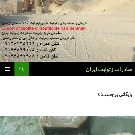
فتن
ه
وشته‌ها
جست‌وجو
صادرات زئولیت ایران
فهرست
اصلی
بایگانی برچسب: s