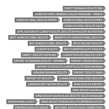
98% PURITY SEMNAN ZEOLITE
AGRICULTURAL MINERALS SALES MANAGER – MINA R.
AGRICULTURAL ZEOLITE PRICES
AGRICULTURAL ZEOLITE PRICE
AGRICULTURAL ZEOLITE SALE
APPLICATION OF CLINOPTILOLITE ZEOLITE IN POULTRY NUTRITION
BEST AGRICULTURAL ZEOLITE
BENEFITS OF AGRICULTURAL ZEOLITE
BUY AGRICULTURAL ZEOLITE
BULK PACKED ZEOLITE
CLINOPTILOLITE
BUY CLINOPTILOLITE ZEOLITE
DIRECT ZEOLITE SUPPLIER
CLINOPTILOLITE ZEOLITE COST
EXPORT OF IRANIAN ZEOLITE - SEMNAN
EXPORT GRADE ZEOLITE
EXPORT OF ZEOLITE CLINOPTILOLITE IRAN SEMNAN
GENUINE IRANIAN ZEOLITE
EXPORT ZEOLITE IRAN
IMPORT OF ZEOLITE
GUARANTEED ANALYZED ZEOLITE
LABORATORY TESTED ZEOLITE
IRAN ZEOLITE EXPORT
MINA REZAEI QADIKLAI
MINA REZAEI QADIKOLAEI ZEOLITE SALES MANAGER
MONTMORILLONITE
MINA REZAEI TEHRAN ZEOLITE REPRESENTATIVE
PREMIUM ZEOLITE GRADE
NATURAL ZEOLITE SOIL CORRECTION