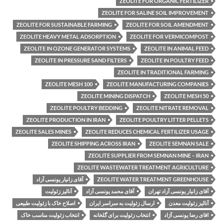
ZEOLITE FOR ORGANIC FERTILIZER
ZEOLITE FOR SALINE SOIL IMPROVEMENT
ZEOLITE FOR SUSTAINABLE FARMING
ZEOLITE FOR SOIL AMENDMENT
ZEOLITE HEAVY METAL ADSORPTION
ZEOLITE FOR VERMICOMPOST
ZEOLITE IN OZONE GENERATOR SYSTEMS
ZEOLITE IN ANIMAL FEED
ZEOLITE IN PRESSURE SAND FILTERS
ZEOLITE IN POULTRY FEED
ZEOLITE IN TRADITIONAL FARMING
ZEOLITE MESH 100
ZEOLITE MANUFACTURING COMPANIES
ZEOLITE MINING DISPATCH
ZEOLITE MESH 50
ZEOLITE POULTRY BEDDING
ZEOLITE NITRATE REMOVAL
ZEOLITE PRODUCTION IN IRAN
ZEOLITE POULTRY LITTER PELLETS
ZEOLITE SALES MINES
ZEOLITE REDUCES CHEMICAL FERTILIZER USAGE
ZEOLITE SHIPPING ACROSS IRAN
ZEOLITE SEMNAN SALE
ZEOLITE SUPPLIER FROM SEMNAN MINE – IRAN
ZEOLITE WASTEWATER TREATMENT AGRICULTURE
ZEOLITE WATER TREATMENT GREENHOUSE
آقای زانیار یونسی آزاد
آقای زانیار یونسی آزاد تهران
آقای محمد یونسی آزاد
آنالیز زئولیت
آنالیز زئولیت معدن
ارسال زئولیت به سراسر ایران
اصلاح خاک با زئولیت طبیعی
اقای رضا یونسی آژاد
انتخاب زئولیت برای گلخانه
انتخاب زئولیت مناسب خاک