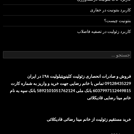
کاربرد بنتونیت در حفاری
بنتونیت چیست؟
کاربرد زئولیت در تصفیه فاضلاب
جستجو
برای:
فروش و صادرات انحصاری زئولیت کلینوپتیلولیت ۹۸٪ در ایران
09128435229 تماس با خانم رضایی جهت خرید و واریز به شماره کارت
6037997112449815 بانک ملی 5892101051762124 بانک سپه به نام
خانم مینا رضایی قادیکلائی
خرید مستقیم زئولیت از خانم مینا رضائی قادیکلائی