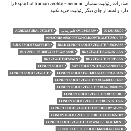
صادرات زئولیت سمنان Export of Iranian zeolite – Semnan را
دارد و لطفا از جای دیگر زئولیت خرید نکنید
09128435229
09128435229 خانم رضایی
AGRICULTURAL ZEOLITE
AMMONIA ABSORPTION CLINOPTILOLITE ZEOLITE
BULK ZEOLITE SUPPLIER
BULK CLINOPTILOLITE ZEOLITE PURCHASE
BUY ZEOLITE DIRECTLY FROM MINE
BUY ZEOLITE ACROSS IRAN
BUY ZEOLITE SEMNAN
BUY ZEOLITE IN TEHRAN
CLINOPTILOLITE
BUY ZEOLITE WITH LAB ANALYSIS
CLINOPTILOLITE ZEOLITE
CLINOPTILOLITE FOR METAL PURIFICATION
CLINOPTILOLITE ZEOLITE FOR AGRICULTURE
CLINOPTILOLITE ZEOLITE FOR AQUARIUMS
CLINOPTILOLITE ZEOLITE FOR EXPORT
CLINOPTILOLITE ZEOLITE FOR LIVESTOCK
CLINOPTILOLITE ZEOLITE FOR POULTRY FARMS
CLINOPTILOLITE ZEOLITE FOR STEEL INDUSTRY
CLINOPTILOLITE ZEOLITE FOR WATER TREATMENT
CLINOPTILOLITE ZEOLITE MANUFACTURER