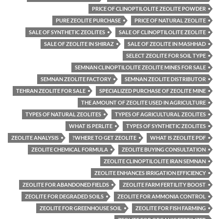
PRICE OF CLINOPTILOLITE ZEOLITE POWDER
PURE ZEOLITE PURCHASE
PRICE OF NATURAL ZEOLITE
SALE OF SYNTHETIC ZEOLITES
SALE OF CLINOPTILOLITE ZEOLITE
SALE OF ZEOLITE IN SHIRAZ
SALE OF ZEOLITE IN MASHHAD
SELECT ZEOLITE FOR SOIL TYPE
SEMNAN CLINOPTILOLITE ZEOLITE MINES FOR SALE
SEMNAN ZEOLITE FACTORY
SEMNAN ZEOLITE DISTRIBUTOR
TEHRAN ZEOLITE FOR SALE
SPECIALIZED PURCHASE OF ZEOLITE MINE
THE AMOUNT OF ZEOLITE USED IN AGRICULTURE
TYPES OF NATURAL ZEOLITES
TYPES OF AGRICULTURAL ZEOLITES
WHAT IS PERLITE
TYPES OF SYNTHETIC ZEOLITES
ZEOLITE ANALYSIS
WHERE TO GET ZEOLITE?
WHAT IS ZEOLITE PDF
ZEOLITE CHEMICAL FORMULA
ZEOLITE BUYING CONSULTATION
ZEOLITE CLINOPTILOLITE IRAN SEMNAN
ZEOLITE ENHANCES IRRIGATION EFFICIENCY
ZEOLITE FOR ABANDONED FIELDS
ZEOLITE FARM FERTILITY BOOST
ZEOLITE FOR DEGRADED SOILS
ZEOLITE FOR AMMONIA CONTROL
ZEOLITE FOR GREENHOUSE SOIL
ZEOLITE FOR FISH FARMING