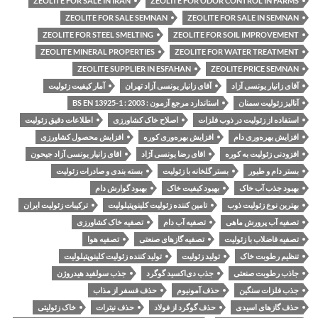
ZEOLITE FOR SALE IN IRAN
ZEOLITE FOR ODOR CONTROL IN FARMS
ZEOLITE FOR SALE SEMNAN
ZEOLITE FOR SALE IN SEMNAN
ZEOLITE FOR STEEL SMELTING
ZEOLITE FOR SOIL IMPROVEMENT
ZEOLITE MINERAL PROPERTIES
ZEOLITE FOR WATER TREATMENT
ZEOLITE SUPPLIER IN ESFAHAN
ZEOLITE PRICE SEMNAN
آقای زانیار یونسی آزاد
آقای زانیار یونسی آزاد تهران
آمار کیفیت زئولیت
آنالیز زئولیت سمنان
استاندارد مرجع آزمون : BS EN 13925-1 : 2003
استفاده از زئولیت در ذوب فلزات
اصلاح خاک کشاورزی
اطلاعات دقیق زئولیت
افزایش بهره‌وری دام
افزایش بهره‌وری کوره
افزایش محصول کشاورزی
افزودنی زئولیت به کوره
اقای رضا یونسی آژاد
اقای زانیار یونسی آزاد جیحون
بستر دام و طیور
بستر گلخانه با زئولیت
بسته بندی و صادرات زئولیت
بهبود جذب آب خاک
بهبود کیفیت خاک
بهبود گوارش دام
بهترین نوع زئولیت ذوب
تامین کننده زئولیت کلینوپتیلولیت
ترکیبات زئولیت ایران
تصفیه آب پرورش ماهی
تصفیه آب دام
تصفیه خاک کشاورزی
تصفیه فاضلاب با زئولیت
تصفیه گازهای صنعتی
تصفیه هوا
تنظیم رطوبت خاک
تولید زئولیت
تولید کننده زئولیت کلینوپتیلولیت
جاذب رطوبت صنعتی
جذب دی‌اکسید گوگرد
جذب سولفید هیدروژن
جذب فلزات سنگین
حذف آمونیوم
حذف فسفر از مذاب
حذف گازهای اسیدی
حذف گوگرد از فولاد
حذف نیترات
خاک زئولیتی