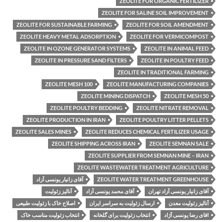
ZEOLITE FOR ORGANIC FERTILIZER
ZEOLITE FOR SALINE SOIL IMPROVEMENT
ZEOLITE FOR SUSTAINABLE FARMING
ZEOLITE FOR SOIL AMENDMENT
ZEOLITE HEAVY METAL ADSORPTION
ZEOLITE FOR VERMICOMPOST
ZEOLITE IN OZONE GENERATOR SYSTEMS
ZEOLITE IN ANIMAL FEED
ZEOLITE IN PRESSURE SAND FILTERS
ZEOLITE IN POULTRY FEED
ZEOLITE IN TRADITIONAL FARMING
ZEOLITE MESH 100
ZEOLITE MANUFACTURING COMPANIES
ZEOLITE MINING DISPATCH
ZEOLITE MESH 50
ZEOLITE POULTRY BEDDING
ZEOLITE NITRATE REMOVAL
ZEOLITE PRODUCTION IN IRAN
ZEOLITE POULTRY LITTER PELLETS
ZEOLITE SALES MINES
ZEOLITE REDUCES CHEMICAL FERTILIZER USAGE
ZEOLITE SHIPPING ACROSS IRAN
ZEOLITE SEMNAN SALE
ZEOLITE SUPPLIER FROM SEMNAN MINE – IRAN
ZEOLITE WASTEWATER TREATMENT AGRICULTURE
ZEOLITE WATER TREATMENT GREENHOUSE
آقای زانیار یونسی آزاد
آقای زانیار یونسی آزاد تهران
آقای محمد یونسی آزاد
آنالیز زئولیت
آنالیز زئولیت معدن
ارسال زئولیت به سراسر ایران
اصلاح خاک با زئولیت طبیعی
اقای رضا یونسی آژاد
انتخاب زئولیت برای گلخانه
انتخاب زئولیت مناسب خاک