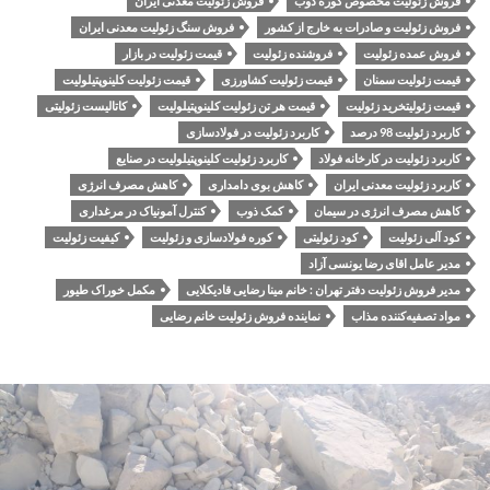
فروش زئولیت مخصوص کوره ذوب
فروش زئولیت معدنی ایران
فروش زئولیت و صادرات به خارج از کشور
فروش سنگ زئولیت معدنی ایران
فروش عمده زئولیت
فروشنده زئولیت
قیمت زئولیت در بازار
قیمت زئولیت سمنان
قیمت زئولیت کشاورزی
قیمت زئولیت کلینوپتیلولیت
قیمت زئولیتخرید زئولیت
قیمت هر تن زئولیت کلینوپتیلولیت
کاتالیست زئولیتی
کاربرد زئولیت 98 درصد
کاربرد زئولیت در فولادسازی
کاربرد زئولیت در کارخانه فولاد
کاربرد زئولیت کلینوپتیلولیت در صنایع
کاربرد زئولیت معدنی ایران
کاهش بوی دامداری
کاهش مصرف انرژی
کاهش مصرف انرژی در سیمان
کمک ذوب
کنترل آمونیاک در مرغداری
کود آلی زئولیت
کود زئولیتی
کوره فولادسازی و زئولیت
کیفیت زئولیت
مدیر عامل اقای رضا یونسی آزاد
مدیر فروش زئولیت دفتر تهران : خانم مینا رضایی قادیکلایی
مکمل خوراک طیور
مواد تصفیه‌کننده مذاب
نماینده فروش زئولیت خانم رضایی