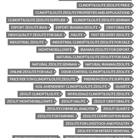
CLINOPTILOLITE ZEOLITE PRICE
CLINOPTILOLITE ZEOLITE PROPERTIES AND APPLICATIONS
CLINOPTILOLITE ZEOLITE SUPPLIER
CLINOPTILOLITE ZEOLITE SEMNAN
EXPORT ZEOLITE IRAN
EXPORT IRANIAN ZEOLITE
CRISTOBALITE
HIGH QUALITY ZEOLITE FOR SALE
HALITE
FAST DELIVERY ZEOLITE
INDUSTRIAL ZEOLITE
INDUSTRIAL CLINOPTILOLITE ZEOLITE FOR SALE
MONTMORILLONITE
IRANIAN ZEOLITE FOR EXPORT
NATURAL CLINOPTILOLITE ZEOLITE FOR SALE
NATURAL ZEOLITE SEMNAN
NATURAL IRANIAN ZEOLITE
ONLINE ZEOLITE FOR SALE
ODOR CONTROL CLINOPTILOLITE ZEOLITE
PRICE PER TON CLINOPTILOLITE ZEOLITE
PREMIUM ZEOLITE SUPPLIER
SOIL AMENDMENT CLINOPTILOLITE ZEOLITE
QUARTZ
ZEOLIT CLINOPTILOLITE
WHOLESALE CLINOPTILOLITE ZEOLITE
ZEOLIT MONTMORILLONITE
ZEOLIT HALITE
ZEOLIT CRISTOBALITE
ZEOLITE CHEMICAL ANALYSIS
ZEOLIT QUARTZ
ZEOLITE FOR FARMING
ZEOLITE COMPOSITION IRAN
ZEOLITE FOR LIVESTOCK AND POULTRY
ZEOLITE FOR NITRATE REMOVAL