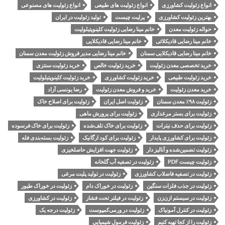
انواع زئولیت کشاورزی
انواع زئولیت های طبیعی
انواع زئولیت های مصنوعی
بهترین زئولیت کشاورزی
پرلیت چیست
تولید زئولیت در ایران
حواله زئولیت معدن
خانم مینا رضایی زئولیت کلینوپتیلولیت
خانم مینا رضایی قادیکلائی
خانم مینا رضایی قادیکلایی
خانم مینا رضایی قادیکلایی سمنان
خانم مینا رضایی مدیر فروش زئولیت معدن سمنان
خرید تخصصی معدن زئولیت
خرید زئولیت خالص
خرید زئولیت سنتزی
خرید زئولیت طبیعی
خرید زئولیت کشاورزی
خرید زئولیت کلینوپتیلولیت
خرید معدن زئولیت
خرید و فروش معدن زئولیت
رضا یونسی آزاد
زئولیت ۹۸٪ معدن سمنان
زئولیت اصل ایران
زئولیت برای اصلاح خاک
زئولیت برای بستر مرغداری
زئولیت برای پرورش ماهی
زئولیت برای حذف نیترات
زئولیت برای خاک تلف‌شده
زئولیت برای خاک فرسوده
زئولیت برای کشاورزی پایدار
زئولیت برای کود ارگانیک
زئولیت بسته‌بندی فله
زئولیت تضمین‌شده و آنالیز دار
زئولیت جهت افزایش حاصلخیزی
زئولیت چیست PDF
زئولیت در تصفیه آب گلخانه
زئولیت در تصفیه فاضلاب کشاورزی
زئولیت در تولید پلیت مرغی
زئولیت در جذب فلزات سنگین
زئولیت در خوراک دام
زئولیت در خوراک طیور
زئولیت در سیستم ازن‌زن
زئولیت در فیلتر تحت فشار
زئولیت در کشاورزی
زئولیت در کنترل آمونیاک
زئولیت در ورمی‌کمپوست
زئولیت درجه یک
زئولیت را از کجا تهیه کنیم
زئولیت فرمول شیمیایی