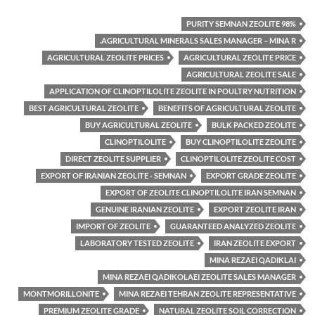
98% PURITY SEMNAN ZEOLITE
AGRICULTURAL MINERALS SALES MANAGER – MINA R.
AGRICULTURAL ZEOLITE PRICES
AGRICULTURAL ZEOLITE PRICE
AGRICULTURAL ZEOLITE SALE
APPLICATION OF CLINOPTILOLITE ZEOLITE IN POULTRY NUTRITION
BEST AGRICULTURAL ZEOLITE
BENEFITS OF AGRICULTURAL ZEOLITE
BUY AGRICULTURAL ZEOLITE
BULK PACKED ZEOLITE
CLINOPTILOLITE
BUY CLINOPTILOLITE ZEOLITE
DIRECT ZEOLITE SUPPLIER
CLINOPTILOLITE ZEOLITE COST
EXPORT OF IRANIAN ZEOLITE - SEMNAN
EXPORT GRADE ZEOLITE
EXPORT OF ZEOLITE CLINOPTILOLITE IRAN SEMNAN
GENUINE IRANIAN ZEOLITE
EXPORT ZEOLITE IRAN
IMPORT OF ZEOLITE
GUARANTEED ANALYZED ZEOLITE
LABORATORY TESTED ZEOLITE
IRAN ZEOLITE EXPORT
MINA REZAEI QADIKLAI
MINA REZAEI QADIKOLAEI ZEOLITE SALES MANAGER
MONTMORILLONITE
MINA REZAEI TEHRAN ZEOLITE REPRESENTATIVE
PREMIUM ZEOLITE GRADE
NATURAL ZEOLITE SOIL CORRECTION