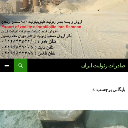
فتن
ه
وشته‌ها
جست‌وجو
صادرات زئولیت ایران
فهرست
اصلی
بایگانی برچسب: s