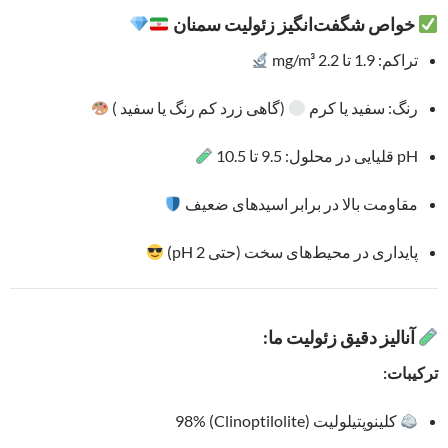
خواص شگفت‌انگیز زئولیت سمنان
تراکم: 1.9 تا 2.2 mg/m³
رنگ: سفید یا کرم
(گاهی زرد کم‌ رنگ یا سفید )
pH قلیایی در محلول: 9.5 تا 10.5
مقاومت بالا در برابر اسیدهای ضعیف
پایداری در محیط‌های سخت (حتی pH 2)
آنالیز دقیق زئولیت ما:
ترکیبات:
کلینوپتیلولیت (Clinoptilolite) 98%