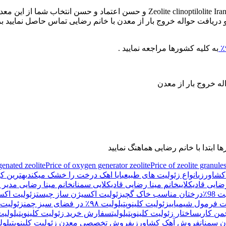
افت حواله خروج بار از معدن با خانم رضایی تماس حاصل نمایید بر
به کلیه کشورها مراجعه نمایید .
genated zeolite
Price of oxygen generator zeolite
Price of zeolite granule
 کشاورزی
انواع زئولیت های طبیعی
ایا اهک درخت را خشک میکند
بهترین ک
ضایی قادیکلایی
خانم مینا رضایی قادیکلایی سمنان
خانم مینا رضایی مدیر
98٪
درختان مناسب خاک گچی
زئولیت اکسیژن ساز چیست
زئولیت اکس
ت فرمول شیمیایی
زئولیت کلینوپتیلولیت ۹۸٪ در فضای سبز چمن
زئولیت ک
ن کاری
ساختار زئولیت کلینوپتیلولیت
سفارش خرید زئولیت کلینوپتیلولیت ۹۸
ن سمنان
فروش آهک کشاورزی
فروش تخصصی معدن زئولیت کلینوپتیلولی