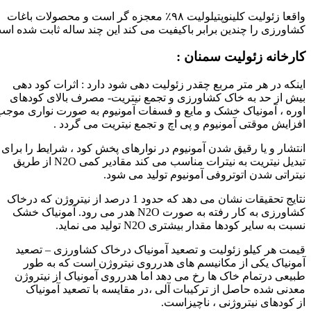
واقعا زئولیت کلینوپتیلولیت ۹۸٪ معجزه گر است و محصولات باغات
کشاورزی را چندین برابر باکیفیت می کند این چند ساله ثابت شده اس
کارخانه زئولیت سمنان :
اینکه در هر متر مربع چقدر زئولیت دهی شود دارد : اثرات کود دهی
بیش از حد به خاک کشاورزی و تجمع نیتریت- مصرف بالای کودهای
اوره ، آمونیاک خشک و مایع و فسفات آمونیوم به صورت نواری موجب
افزایش موقتی آمونیوم و پی اچ و تجمع نیتریت می گردد .
انتشار و یا رقیق شدن آمونیوم در نوارهای پخش کود ، شرایط را برای
تبدیل نیتریت به نیترات مناسب می کند مقادیر کمی N2O از طریق
نیتراتی شدن اتوتروفی آمونیوم تولید می شود.
نتایج تحقیقات نشان می دهد که حدود 1 درصد از نیتروژن که درخاک
کشاورزی به کار رفته به صورت N2O هدر می رود. آمونیاک خشک
نسبت به سایر کودها مقدار بیشتری N2O تولید می نماید.
قیمت هر کیلو زئولیت و تصعید آمونیاک درخاک کشاورزی – تصعید
آمونیاک یکی از مکانیسم های هدرروی نیتروژن است که به طور
طبیعی درتمام خاک ها رخ می دهد اما هدرروی آمونیاک از نیتروژن
معدنی شده حاصل از ترکیبات آلی ،در مقایسه با تصعید آمونیاک
از کودهای نیتروژنی ، ناچیزاست.