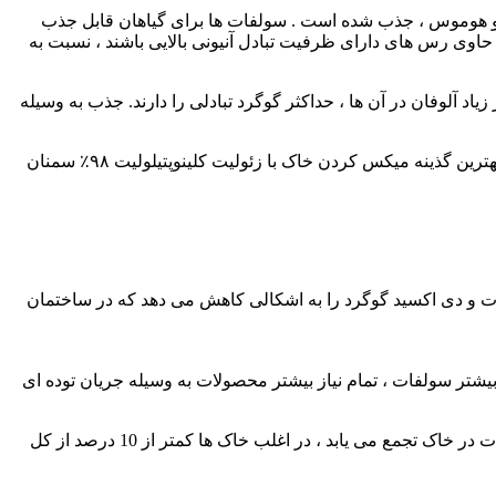
س و هوموس ، جذب شده است . سولفات ها برای گیاهان قابل جذب
٪ جایگزین گردد. خاک های غنی از رس ، به ویژه اگر حاوی رس های دارای ظرفیت تبادل آنیونی بالایی باشند ، نسبت به
د آلوفان در آن ها ، حداکثر گوگرد تبادلی را دارند. جذب به وسیله
احتمال می رود که سایر خاک های نواحی خشک و نیمه خشک ، در افق C خود دارای لایه ای غنی از گوگرد که غالبا به شکل گچ است باشندو بهترین گذینه میکس کردن خاک با زئولیت کلینوپتیلولیت ۹۸٪ سمنان
فات و دی اکسید گوگرد را به اشکالی کاهش می دهد که در ساختمان
خشیدگی و جریان توده ای به ریشه ها می رسد . در خاک های حاوی 5 میلی گرم در لیتر یا بیشتر سولفات ، تمام نیاز بیشتر محصولات به وسیله جریان توده ای
درتعدادی ازمحصولات مانند شلغم و چاودار ، نیاز به سولفات بیشتر است . به جز در خاک های مناطق خشک که گوگرد به صورت نمک سولفات در خاک تجمع می یابد ، در اغلب خاک ها کمتر از 10 درصد از کل