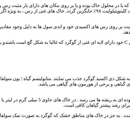
د که یا در محلول خاک بوده و یا بر روی مکان های دارای بار مثبت ر
هستند ؛ اما غالبا ذخیره سولفات ،کم بوده و باید به وسیله منابع زئولیت کلینوپتیلولیت ۹۸
بت بر روی رس های اکسیدی خود و اندی سول ها به دلیل وجود مقادیر زیا
هد.
 به شکل دی اکسید گوگرد جذب می نمایند. متابولیسم گیاه ؛ یون سول
های گیاهی و برخی از هورمون های گیاهی می باشد.
سولفات قابل جذب برای گیاهان به وسیله فرآیند پ