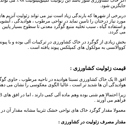
اگر خاک کشاورزی شور باشد این زئولیت کلینوپتیلولیت ۹۸٪ می تواند
جایگزین شود.
دربرخی از شهرها که بارندگی زیاد است نیز می تواند زئولیت آنزیم ها
مورد نیاز درختان را تامین نماید در نواحی مرطوب ، هوادیدگی ، آبشوی
و استفاده گیاه ، سبب تخلیه منبع گوگرد معدنی تا سطوح بسیار پایین
می گردد.
بخش زیادی از گوگرد در خاک کشاورزی در ترکیبات آلی بوده و با پیوند
کووالانسی به مولکول های کمپلکس پیوند یافته است .
قیمت زئولیت کشاورزی :
افق B یک خاک کشاورزی نسبتا هوادیده در ناحیه مرطوب ، حاوی گ
هوادیدگی آن ها شدید تر است ، غالبا الگوی معکوسی را نشان می دهند. افق های A آن ها دارای مقدار کمی
فراهم می آورند .
معمولا مقدار گوگرد خاک های نواحی خشک تثریبا مشابه مقدار آن د
مقدار مصرف زئولیت در کشاورزی :