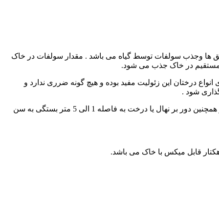
ق ها وجذب سولفات توسط گیاه می باشد . مقدار سولفات در خاک
ر مستقیم در خاک جذب می شود.
 های خاک کشاورزی زئولیت کلینوپتیلولیت ۹۸٪ می تواند یکسان باشد برای انواع درختان این زئولیت مفید بوده و هیچ گونه ضرری ندارد و
ذاری شود .
به عمق 30 الی 50 سانتی متر و هر گودال حدود 2 الی 5 کیلو گرم زئولیت ریخته شود اگر بیشتر هم باشد بهتر است و هیچ گونه ضرری ندارد و همچنین دور بر نهال یا درخت به فاصله 1 الی 5 متر بستگی به سن