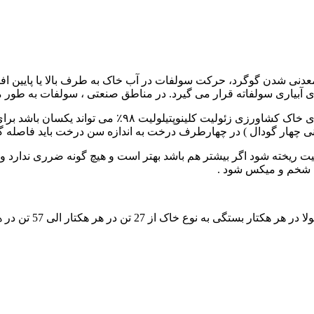
عدنی شدن گوگرد، حرکت سولفات در آب خاک به طرف بالا یا پایین اف
ی آبیاری سولفاته قرار می گیرد. در مناطق صنعتی ، سولفات به طو
پیچیدگی خواصی در عناصر خاک موجود می باشد که درهمه درمان
نی چهار گودال ) در چهارطرف درخت به اندازه سن درخت باید فاصله گ
ر هر هکتار الی 57 تن در هکتار قابل میکس با خاک می باشد.