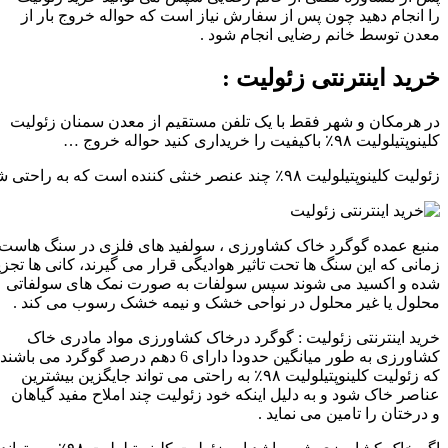
را انجام دهید چون پس از سفارش نیاز است که حواله خروج بار از
معدن توسط خانم رضایی انجام شود .
خرید اینترنتی زئولیت :
در هرمکان و شهر فقط با یک تلفن مستقیم از معدن سمنان زئولیت
کلینوپتیلولیت ۹۸٪ باکیفیت را خریداری کنید حواله خروج …
زئولیت کلینوپتیلولیت ۹۸٪ چند عنصر خنثی کننده است که به راحتی شوری خاک جذب و به گیاه هان و درختان املاح مغذی می رساند .
منبع عمده گوگرد خاک کشاورزی ، سولفید های فلزی در سنگ هاست 
زمانی که این سنگ ها تحت تاثیر هوادیگی قرار می گیرند، کانی ها تجزی
شده و اکسید می شوند سپس سولفات به صورت نمک های سولفاتی
محلول یا غیر محلول در نواحی خشک و نیمه خشک رسوب می کند .
خرید اینترنتی زئولیت : گوگرد درخاک کشاورزی مواد مادری خاک
کشاورزی به طور میانگین حدودا دارای 6 دهم درصد گوگرد می باشند
که زئولیت کلینوپتیلولیت ۹۸٪ به راحتی می تواند جایگزین بیشترین
عناصر خاک شود و به دلیل اینکه خود زئولیت چند املاح مفید گیاهان
و درختان را تامین می نماید .