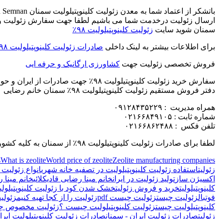
ارسال زئولیت درخدمت شما می باشیم لطفا جهت سفارش زئولیت و دری
سمنان شوید سایت
زئولیت کلینوپتیلولیت ۹۸٪
برای اطلاعات بیشتر به لینک داخلی
صادرات زئولیت کلینوپتیلولیت ۹۸٪
فروش تخصصی زئولیت جهت
کشاورزی ارگانیک و حرفه ایی
سفارش خرید زئولیت کلینوپتیلولیت ۹۸٪ جهت صادرات از ایران و حواله خروج بار از معدن
دفتر فروش مستقیم زئولیت کلینوپتیلولیت ۹۸٪ سمنان خانم رضایی
همراه مدیریت : ۰۹۱۲۸۴۳۵۲۲۹
شماره ثابت : ۰۲۱۶۶۸۴۹۱۰۵
تلفن فکس : ۰۲۱۶۶۸۶۲۴۸۸
لطفا برای صادرات زئولیت کلینوپتیلولیت ۹۸٪ از سمنان به کلیه کشورها ابتدا با خانم رضایی هماهنگ نمایید
s
What is zeolite
World price of zeolite
Zeolite manufacturing companies
زئولیت
استفاده زئولیت کلینوپتیلولیت در تصفیه خانه شهری
انواع زئولیت
اکسیژن ساز
تولید زئولیت در ایران
خانم مینا رضایی قادیکلائی
خانم مینا ر
کلینوپتیلولیت
خرید و فروش زئولیت
خشک شدن کود با زئولیت کلینوپتیلولیت 
فوتبال
زئولیت چیست
زئولیت چیست pdf
زئولیت را از کجا تهیه کنیم
زئولی
کلینوپتیلولیت چیست
زئولیت کلینوپتیلولیت چیست ؟
زئولیت مخصوص چم
زئولیت
صادرات زئولیت ایران - سمنان
صادرات زئولیت کلینوپتیلولیت ایرا