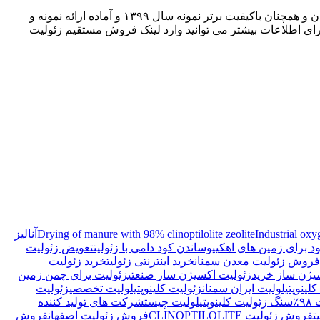
باتشکر از اعتماد شما به معدن زئولیت کلینوپتیلولیت سمنان Zeolite clinoptilolite Iran Semnan و حسن اعتماد و حسن انتخاب شما از این معدن و همچنان باکیفیت برتر نمونه سال ۱۳۹۹ و آماده ارائه نمونه و
ای اطلاعات بیشتر می توانید وارد لینک فروش مستقیم زئولیت
Industrial oxy
Drying of manure with 98% clinoptilolite zeolite
آنالیز
ود برای زمین های اهکی
پوساندن کود دامی با زئولیت
تعویض زئولیت
 فروش زئولیت معدن سمنان
خرید اینترنتی زئولیت
خرید زئولیت
یژن ساز خرید
زئولیت اکسیژن ساز صنعتی
زئولیت برای چمن زمین
لینوپتیلولیت ایران سمنان
زئولیت کلینوپتیلولیت تخصصی
زئولیت
٪
سنگ زئولیت کلینوپتیلولیت چیست
شرکت های تولید کننده
ت
فروش زئولیت CLINOPTILOLITE
فروش زئولیت اصفهان
فروش