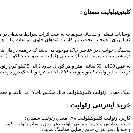
کلینوپتیلولیت سمنان :
نوسانات فصلی و سالیانه سولفات به علت اثرات شرایط محیطی بر م
کشاورزی ، همچنین تحت تاثیر کاربرد کودهای حاوی سولفات و آب ها
دربیشتر باغات میوه و درختان تضئینی زئولیت به صورت چالکوب ( یع
درخت باید زئولیت کلینوپتیلولیت ۹۸٪ پاجیده شود و با خاک دور درخت شخم و میکس شود .
سنگ معدنی زئولیت کلینوپتیلولیت قابل میکس باخاک می باشد و معمولا در هر هکتار بستگی به نوع خاک از 27 تن د
خرید اینترنتی زئولیت :
کاربرد زئولیت کلینوپتیلولیت ۹۸٪ معدن زئولیت سمنان :
جهت سفارس و خرید اینترنتی زئولیت هر مدل و سایز زئولیت کیسه
و فله با دفتر تهران خانم رضایی هماهنگ نمایید.